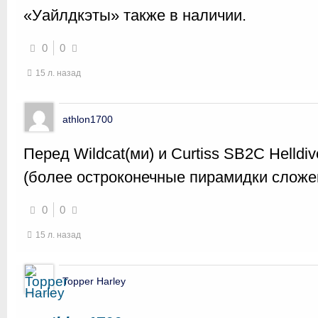
«Уайлдкэты» также в наличии.
0
0
15 л. назад
athlon1700
Перед Wildcat(ми) и Curtiss SB2C Helldi
(более остроконечные пирамидки сложе
0
0
15 л. назад
Topper Harley