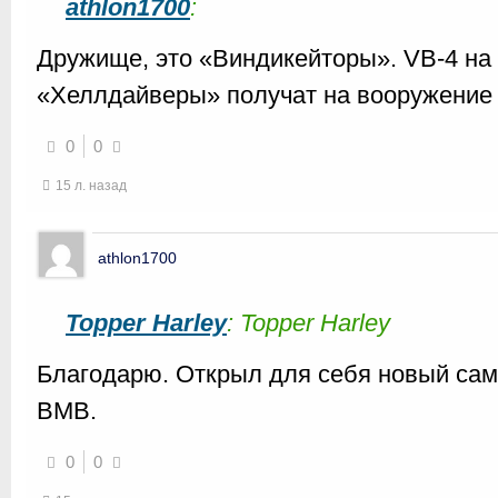
athlon1700
:
Дружище, это «Виндикейторы». VB-4 на 
«Хеллдайверы» получат на вооружение 
0
0
15 л. назад
athlon1700
Topper Harley
: Topper Harley
Благодарю. Открыл для себя новый с
ВМВ.
0
0