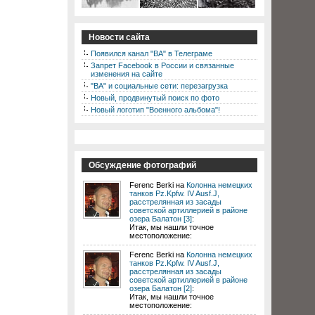
Новости сайта
Появился канал "ВА" в Телеграме
Запрет Facebook в России и связанные
изменения на сайте
"ВА" и социальные сети: перезагрузка
Новый, продвинутый поиск по фото
Новый логотип "Военного альбома"!
Обсуждение фотографий
Ferenc Berki на
Колонна немецких
танков Pz.Kpfw. IV Ausf.J,
расстрелянная из засады
советской артиллерией в районе
озера Балатон [3]
:
Итак, мы нашли точное
местоположение:
Ferenc Berki на
Колонна немецких
танков Pz.Kpfw. IV Ausf.J,
расстрелянная из засады
советской артиллерией в районе
озера Балатон [2]
:
Итак, мы нашли точное
местоположение: