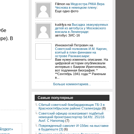
Filimon на
Медсестра РККА Вера
Чеснова в немецком плену
:
Еще одно фото
kudrilya на
Высадка эвакуируемых
детей из автобуса у Московского
убе
вокзала в Ленинграде
:
автобус ЗИС-16
ре). В
Иннокентий Петрович на
Советский полковник И.М. Каргин,
взятый в плен финнами на
острове Рахмансаари
:
Вам нужно изменить описание. На
цифровой истории опубликовали
интервью с Баиром Иринчеевым,
вот подлинная биография: *
**Сентябрь 1941 года:** Раненым
в...
Больше комментариев...
Самые популярные
Сбитый советский бомбардировщик ТБ-3 в
Краснооктябрьском районе Сталинграда
(8)
Советский офицер осматривает подбитый
немецкий бронетранспортер Sd.Kfz. 251/16
Ausf. C Hanomag
(7)
Поврежденный самолет И-15бис на выставке
йлдкэт»
в Будапеште [3]
(6)