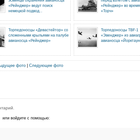
эсминцы охранения авианосца
перед взлетом с ави
«Рейнджер» ведут поиск
«Рейнджер» во время
немецкой подвод...
«Торч»
Торпедоносцы «Девастейтор» со
Торпедоносцы TBF-1
сложенными крыльями на палубе
«Эвенджер» из авиа
авианосца «Рейнджер»
авианосца «Йорктаун
ыдущее фото
|
Следующее фото
нтарий.
или войдите с помощью: