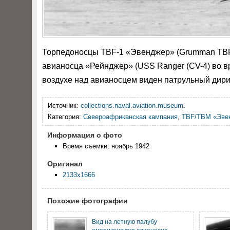
Торпедоносцы TBF-1 «Эвенджер» (Grumman TBF-1
авианосца «Рейнджер» (USS Ranger (CV-4) во в
воздухе над авианосцем виден патрульный дир
Источник:
collections.naval.aviation.museum
.
Категория:
Североафриканская кампания
,
TBF/TBM «Эве
Информация о фото
Время съемки: ноябрь 1942
Оригинал
2133x1666
Похожие фотографии
Вид на летную палубу