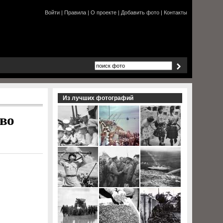
Войти
|
Правила
|
О проекте
|
Добавить фото
|
Контакты
Из лучших фотографий
 во