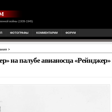
венной войны (1939-1945)
ОП
ФОТОГРАФЫ
КОММЕНТАРИИ
ФОРУМ
ания
>
р» на палубе авианосца «Рейнджер»