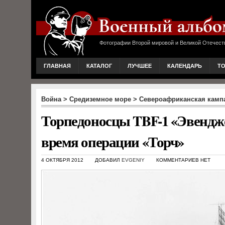
Фотографии Второй мировой и Великой Отечест
ГЛАВНАЯ
КАТАЛОГ
ЛУЧШЕЕ
КАЛЕНДАРЬ
Т
Война
>
Средиземное море
>
Североафриканская камп
Торпедоносцы TBF-1 «Эвендже
время операции «Торч»
4 ОКТЯБРЯ 2012
ДОБАВИЛ
EVGENIY
КОММЕНТАРИЕВ НЕТ