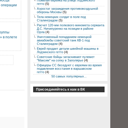
аносца
Пожилая еврейка на улице Лодзинского
гетто
(5)
 операции
Аэростат заграждения противовоздушной
обороны Москвы
(5)
Тела немецких солдат в поле под
Сталинградом
(5)
Расчет 120-мм полкового миномета сержанта
Д.С. Ничипуренко на позиции в районе
группы
Орла
(4)
» в полете
Уничтоженный попаданием немецкой
авиабомбы советский танк КВ-1 под
Сталинградом
(4)
Еврей продает детали швейной машины в
Лодзинского гетто
(4)
Советские бойцы затаскивают пулемет
"Максим" на сопку в Заполярье
(4)
Офицеры СС беседуют с евреями во время
подавления восстания в варшавском
гетто
(4)
50 самых популярных...
Присоединяйтесь к нам в ВК