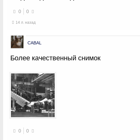
0
0
14 л. назад
CABAL
Более качественный снимок
0
0