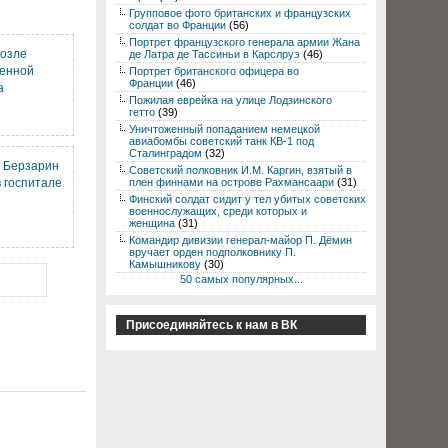
Групповое фото британских и французских
солдат во Франции
(56)
Портрет французского генерала армии Жана
возле
де Латра де Тассиньи в Карслруэ
(46)
оенной
Портрет британского офицера во
Франции
(46)
а
Пожилая еврейка на улице Лодзинского
гетто
(39)
Уничтоженный попаданием немецкой
авиабомбы советский танк КВ-1 под
Сталинградом
(32)
. Берзарин
Советский полковник И.М. Каргин, взятый в
 госпитале
плен финнами на острове Рахмансаари
(31)
Финский солдат сидит у тел убитых советских
военнослужащих, среди которых и
женщина
(31)
Командир дивизии генерал-майор П. Дёмин
вручает орден подполковнику П.
Камышникову
(30)
50 самых популярных...
Присоединяйтесь к нам в ВК