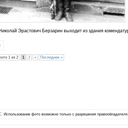
Николай Эрастович Берзарин выходит из здания комендату
к
фото 1 из 2
1
2
»
Последнее »
С
. Использование фото возможно только с разрешения правообладателя