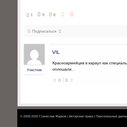
1
0
0
Подписаться
VIL
Красноармейцев в караул как специаль
оплошали…
Участник
0
0
© 2009-2026
Станислав Жарков
|
Авторские права
|
Персональные данн