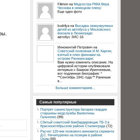
Filimon на
Медсестра РККА Вера
Чеснова в немецком плену
:
Еще одно фото
kudrilya на
Высадка эвакуируемых
детей из автобуса у Московского
ры.
вокзала в Ленинграде
:
автобус ЗИС-16
Иннокентий Петрович на
Советский полковник И.М. Каргин,
взятый в плен финнами на
острове Рахмансаари
:
Вам нужно изменить описание. На
цифровой истории опубликовали
интервью с Баиром Иринчеевым,
вот подлинная биография: *
**Сентябрь 1941 года:** Раненым
в...
Больше комментариев...
Самые популярные
Портрет санинструктора батареи гвардии
старшины медслужбы Валентины
Гальченко
(89)
Сбитый советский бомбардировщик ТБ-3 в
.
Краснооктябрьском районе Сталинграда
(72)
Расчет 120-мм полкового миномета сержанта
Д.С. Ничипуренко на позиции в районе
Орла
(69)