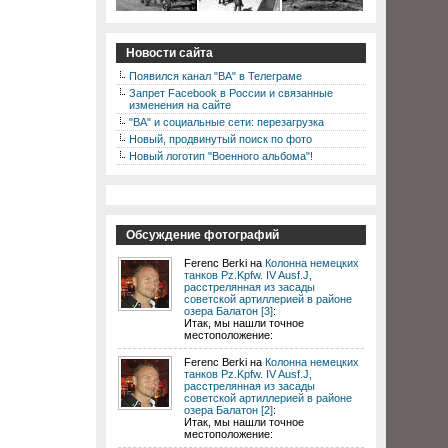
Новости сайта
Появился канал "ВА" в Телеграме
Запрет Facebook в России и связанные
изменения на сайте
"ВА" и социальные сети: перезагрузка
Новый, продвинутый поиск по фото
Новый логотип "Военного альбома"!
Обсуждение фотографий
Ferenc Berki на
Колонна немецких
танков Pz.Kpfw. IV Ausf.J,
расстрелянная из засады
советской артиллерией в районе
озера Балатон [3]
:
Итак, мы нашли точное
местоположение:
Ferenc Berki на
Колонна немецких
танков Pz.Kpfw. IV Ausf.J,
расстрелянная из засады
советской артиллерией в районе
озера Балатон [2]
:
Итак, мы нашли точное
местоположение: