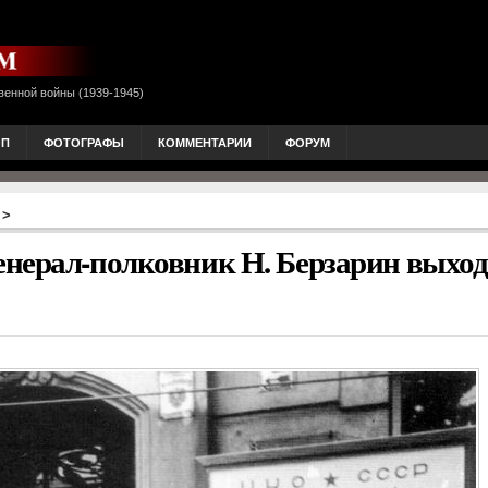
венной войны (1939-1945)
ОП
ФОТОГРАФЫ
КОММЕНТАРИИ
ФОРУМ
>
нерал-полковник Н. Берзарин выход