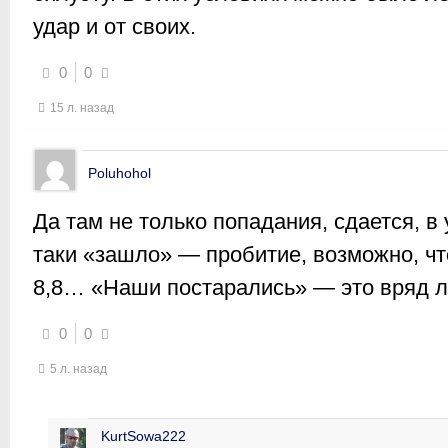
удар и от своих.
0
0
15 л. назад
Poluhohol
Да там не только попадания, сдается, в
таки «зашло» — пробитие, возможно, что
8,8… «Наши постарались» — это вряд л
0
0
5 л. назад
KurtSowa222