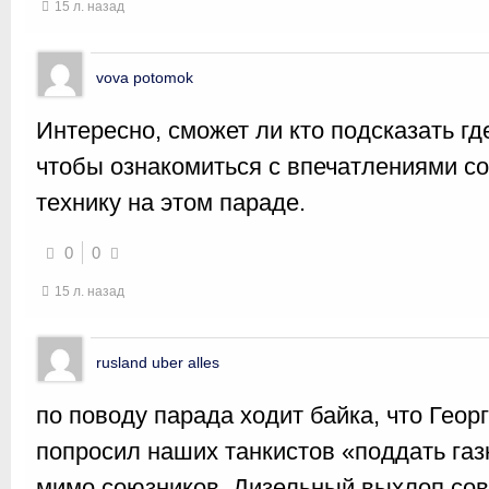
15 л. назад
vova potomok
Интересно, сможет ли кто подсказать гд
чтобы ознакомиться с впечатлениями с
технику на этом параде.
0
0
15 л. назад
rusland uber alles
по поводу парада ходит байка, что Гео
попросил наших танкистов «поддать газк
мимо союзников. Дизельный выхлоп сов