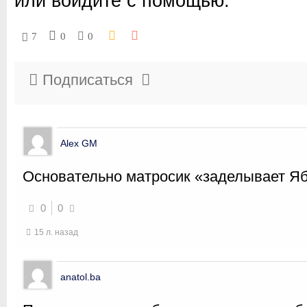
или войдите с помощью:
7
0
0
Подписаться
Alex GM
Основательно матросик «заделывает Я
0
0
15 л. назад
anatol.ba