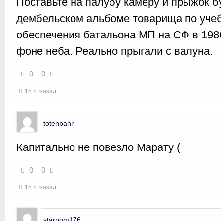
Поставьте на палубу камеру и прыжок 
дембельском альбоме товарища по учеб
обеспечения батальона МП на СФ в 1986
фоне неба. Реально прыгали с валуна.
0
0
15 л. назад
totenbahn
Капитально не повезло Марату (
0
0
15 л. назад
starpom176