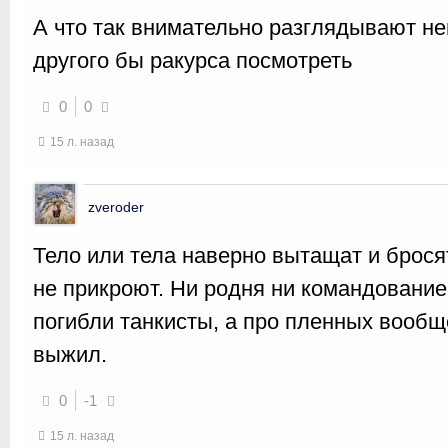
А что так внимательно разглядывают н
другого бы ракурса посмотреть
0
0
15 л. назад
zveroder
Тело или тела наверно вытащат и бросят
не прикроют. Ни родня ни командование 
погибли танкисты, а про пленных вообще
выжил.
0
-1
15 л. назад