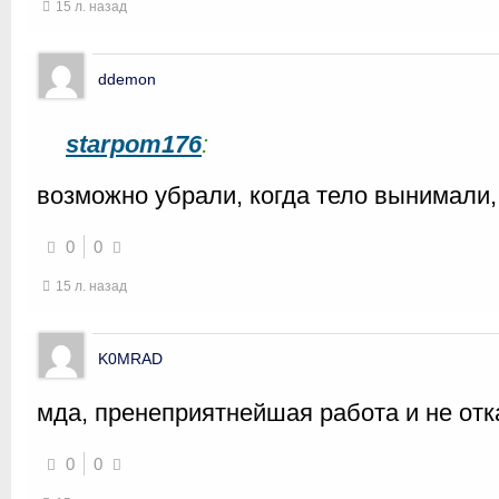
15 л. назад
ddemon
starpom176
:
возможно убрали, когда тело вынимали,
0
0
15 л. назад
K0MRAD
мда, пренеприятнейшая работа и не о
0
0