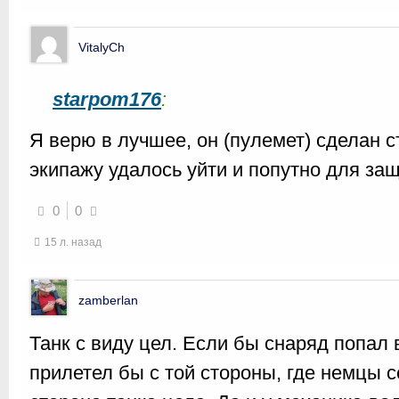
VitalyCh
starpom176
:
Я верю в лучшее, он (пулемет) сделан 
экипажу удалось уйти и попутно для за
0
0
15 л. назад
zamberlan
Танк с виду цел. Если бы снаряд попал в
прилетел бы с той стороны, где немцы се