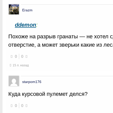
Erazm
ddemon
:
Похоже на разрыв гранаты — не хотел 
отверстие, а может зверьки какие из ле
0
0
15 л. назад
starpom176
Куда курсовой пулемет делся?
0
0