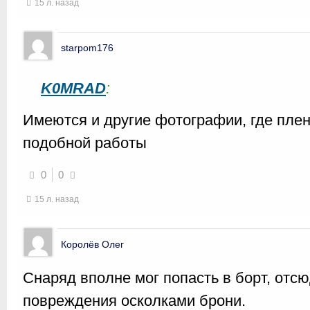
15 л. назад
starpom176
K0MRAD
:
Имеются и другие фотографии, где пле
подобной работы
0
0
15 л. назад
Королёв Олег
Снаряд вполне мог попасть в борт, отс
повреждения осколками брони.