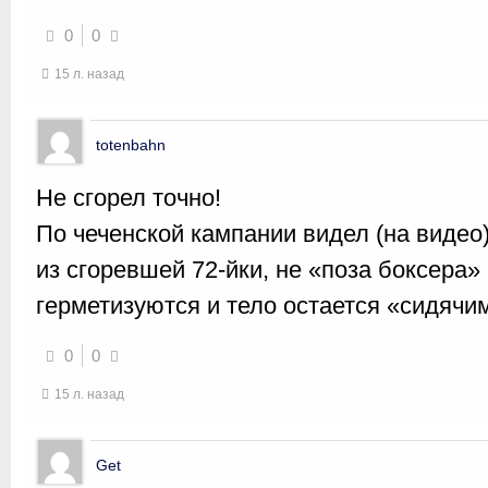
0
0
15 л. назад
totenbahn
Не сгорел точно!
По чеченской кампании видел (на видео
из сгоревшей 72-йки, не «поза боксера» 
герметизуются и тело остается «сидячи
0
0
15 л. назад
Get