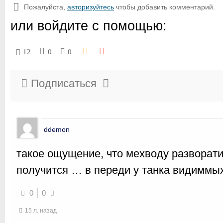
Пожалуйста,
авторизуйтесь
чтобы добавить комментарий.
или войдите с помощью:
12
0
0
Подписаться
ddemon
такое ощущение, что мехводу разворатил
получится … в переди у танка видиммых
0
0
15 л. назад