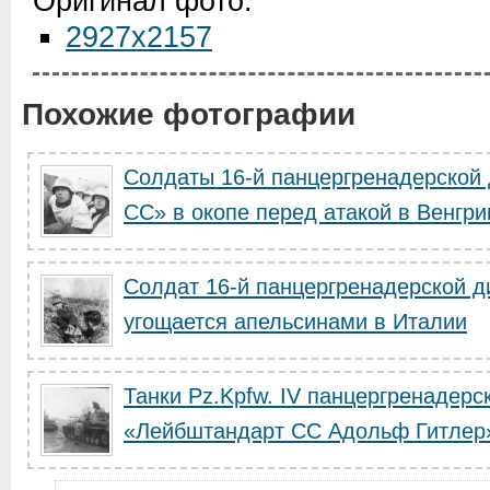
Оригинал фото:
2927x2157
Похожие фотографии
Солдаты 16-й панцергренадерской
СС» в окопе перед атакой в Венгри
Солдат 16-й панцергренадерской 
угощается апельсинами в Италии
Танки Pz.Kpfw. IV панцергренадерс
«Лейбштандарт СС Адольф Гитлер» 