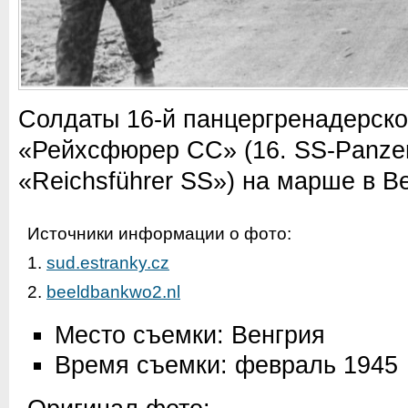
Солдаты 16-й панцергренадерск
«Рейхсфюрер СС» (16. SS-Panzerg
«Reichsführer SS») на марше в В
Источники информации о фото:
1.
sud.estranky.cz
2.
beeldbankwo2.nl
Место съемки: Венгрия
Время съемки: февраль 1945