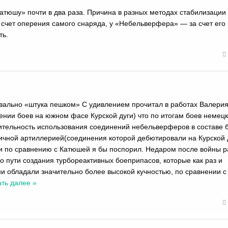
атюшу» почти в два раза. Причина в разных методах стабилизации
а счет оперения самого снаряда, у «Небельверфера» — за счет его
ть.
квально «штука пешком» С удивлением прочитал в работах Валери
ении боев на южном фасе Курской дуги) что по итогам боев немец
ительность использования соединений небельверферов в составе 
ичной артиллерией(соединения которой дебютировали на Курской д
ти по сравнению с Катюшей я бы поспорил. Недаром после войны р
 пути создания турбореактивных боеприпасов, которые как раз и
ни обладали значительно более высокой кучностью, по сравнении с
ать далее »