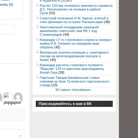
в Будапеште [3]
(57)
нику [4]
Расчет 120-мм полкового миномета сержанта
Д.С. Ничипуренко на позиции в районе
Орла
(53)
Советский полковник И.М. Каргин, взятый в
плен финнами на острове Рахмансаари
(48)
Уничтоженный попаданием немецкой
авиабомбы советский танк КВ-1 под
Сталинградом
(44)
Командир 17-го стрелкового корпуса генерал-
майор И.В. Галанин на переднем крае
обороны
(42)
Венгерские военнослужащие у санитарного
поезда на железнодорожном вокзале в
Киеве
(40)
Командир расчета станкового пулемета
"Максим" 133-го кавполка красноармеец
Копай-Гора
(28)
Партизан Тамара Балавенская ставит
самовар на базе Тучковского партизанского
отряда
(23)
50 самых популярных...
Присоединяйтесь к нам в ВК