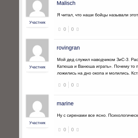
Malisch
Я читал, что наши бойцы называли это
Участник
0
0
rovingran
Мой дед служил наводчиком ЗиС-3. Рас
Катюша и Ванюша играть». Почему то п
Участник
ложились на дно окопа и молились. Кс
0
0
marine
Ну с сиренами все ясно. Психологичес
Участник
0
0