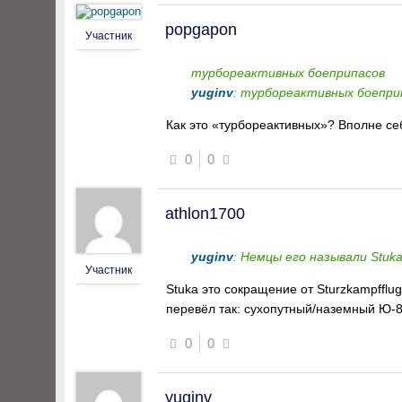
popgapon
Участник
турбореактивных боеприпасов
yuginv
: турбореактивных боепри
Как это «турбореактивных»? Вполне с
0
0
athlon1700
yuginv
: Немцы его называли Stuk
Участник
Stuka это сокращение от Sturzkampffl
перевёл так: сухопутный/наземный Ю-8
0
0
yuginv