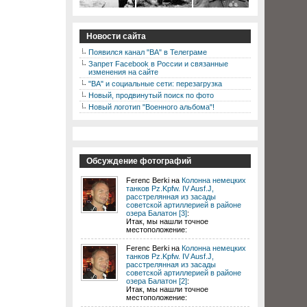
Новости сайта
Появился канал "ВА" в Телеграме
Запрет Facebook в России и связанные
изменения на сайте
"ВА" и социальные сети: перезагрузка
Новый, продвинутый поиск по фото
Новый логотип "Военного альбома"!
Обсуждение фотографий
Ferenc Berki на
Колонна немецких
танков Pz.Kpfw. IV Ausf.J,
расстрелянная из засады
советской артиллерией в районе
озера Балатон [3]
:
Итак, мы нашли точное
местоположение:
Ferenc Berki на
Колонна немецких
танков Pz.Kpfw. IV Ausf.J,
расстрелянная из засады
советской артиллерией в районе
озера Балатон [2]
:
Итак, мы нашли точное
местоположение: