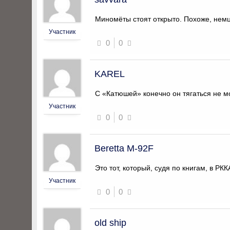
Миномёты стоят открыто. Похоже, нем
Участник
0
0
KAREL
С «Катюшей» конечно он тягаться не м
Участник
0
0
Beretta M-92F
Это тот, который, судя по книгам, в Р
Участник
0
0
old ship