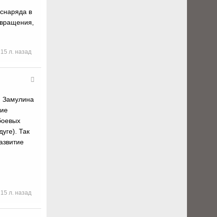
 снаряда в
 вращения,
15 л. назад
я Замулина
кие
боевых
уге). Так
азвитие
15 л. назад