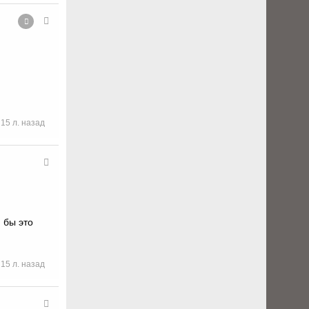
15 л. назад
 бы это
15 л. назад