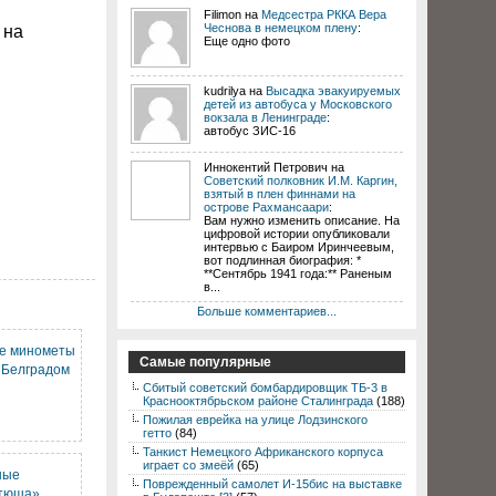
Filimon на
Медсестра РККА Вера
Чеснова в немецком плену
:
 на
Еще одно фото
kudrilya на
Высадка эвакуируемых
детей из автобуса у Московского
вокзала в Ленинграде
:
автобус ЗИС-16
Иннокентий Петрович на
Советский полковник И.М. Каргин,
взятый в плен финнами на
острове Рахмансаари
:
Вам нужно изменить описание. На
цифровой истории опубликовали
интервью с Баиром Иринчеевым,
вот подлинная биография: *
**Сентябрь 1941 года:** Раненым
в...
Больше комментариев...
ые минометы
Самые популярные
 Белградом
Сбитый советский бомбардировщик ТБ-3 в
Краснооктябрьском районе Сталинграда
(188)
Пожилая еврейка на улице Лодзинского
гетто
(84)
Танкист Немецкого Африканского корпуса
играет со змеёй
(65)
ные
Поврежденный самолет И-15бис на выставке
атюша»