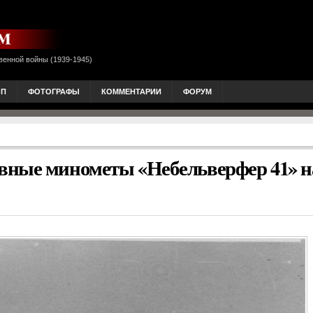
венной войны (1939-1945)
ОП
ФОТОГРАФЫ
КОММЕНТАРИИ
ФОРУМ
вные минометы «Небельверфер 41» н