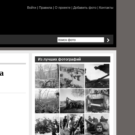
Войти
|
Правила
|
О проекте
|
Добавить фото
|
Контакты
Из лучших фотографий
а