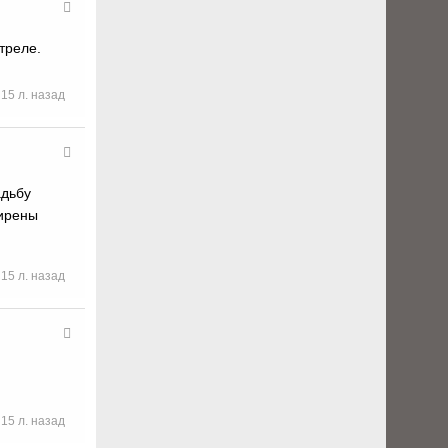
треле.
15 л. назад
адьбу
сирены
15 л. назад
15 л. назад