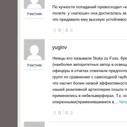
По кучности попаданий превосходил «к
полете: у «катюши» она достигалась з
Участник
что придавало ему высокую устойчивос
0
0
yuginv
Немцы его называли Stuka zu Fuss, бу
(наиболее авторитетных автор в освещ
Участник
офицеры в отчетах отмечали предпочт
групп по сравнению с самоходной гауб
что насчет более низкой эффективнос
нашей реактивной артиллерии пошло по
применялись в небельверферах. Т.к. о
оперенными(применявшимися в
…
Чит
0
0