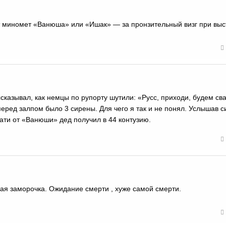
т миномет «Ванюша» или «Ишак» — за пронзительный визг при выс
сказывал, как немцы по рупорту шутили: «Русс, приходи, будем св
еред залпом было 3 сирены. Для чего я так и не понял. Услышав 
тати от «Ванюши» дед получил в 44 контузию.
кая заморочка. Ожидание смерти , хуже самой смерти.