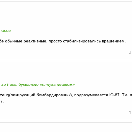
пасов
ебе обычные реактивные, просто стабилизировались вращением.
a zu Fuss, буквально «штука пешком»
ugzeug(пикирующий бомбардировщик), подразумевается Ю-87. Т.е. я
7.