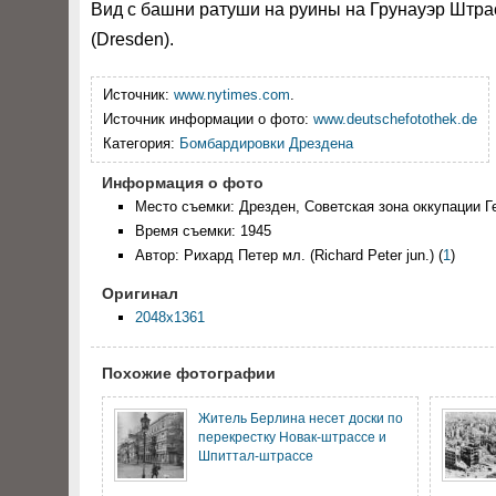
Вид с башни ратуши на руины на Грунауэр Штра
(Dresden).
Источник:
www.nytimes.com
.
Источник информации о фото:
www.deutschefotothek.de
Категория:
Бомбардировки Дрездена
Информация о фото
Место съемки: Дрезден, Советская зона оккупации 
Время съемки: 1945
Автор: Рихард Петер мл. (Richard Peter jun.)
(
1
)
Оригинал
2048x1361
Похожие фотографии
Житель Берлина несет доски по
перекрестку Новак-штрассе и
Шпиттал-штрассе