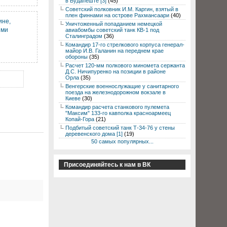
в Будапеште [3]
(45)
Советский полковник И.М. Каргин, взятый в
плен финнами на острове Рахмансаари
(40)
ине,
Уничтоженный попаданием немецкой
ыми
авиабомбы советский танк КВ-1 под
Сталинградом
(36)
Командир 17-го стрелкового корпуса генерал-
майор И.В. Галанин на переднем крае
обороны
(35)
Расчет 120-мм полкового миномета сержанта
Д.С. Ничипуренко на позиции в районе
Орла
(35)
Венгерские военнослужащие у санитарного
поезда на железнодорожном вокзале в
Киеве
(30)
Командир расчета станкового пулемета
"Максим" 133-го кавполка красноармеец
Копай-Гора
(21)
Подбитый советский танк Т-34-76 у стены
деревенского дома [1]
(19)
50 самых популярных...
Присоединяйтесь к нам в ВК