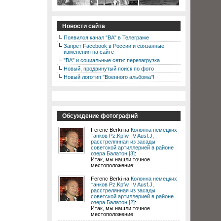
Новости сайта
Появился канал "ВА" в Телеграме
Запрет Facebook в России и связанные
изменения на сайте
"ВА" и социальные сети: перезагрузка
Новый, продвинутый поиск по фото
Новый логотип "Военного альбома"!
Обсуждение фотографий
Ferenc Berki на
Колонна немецких
танков Pz.Kpfw. IV Ausf.J,
расстрелянная из засады
советской артиллерией в районе
озера Балатон [3]
:
Итак, мы нашли точное
местоположение:
Ferenc Berki на
Колонна немецких
танков Pz.Kpfw. IV Ausf.J,
расстрелянная из засады
советской артиллерией в районе
озера Балатон [2]
:
Итак, мы нашли точное
местоположение: