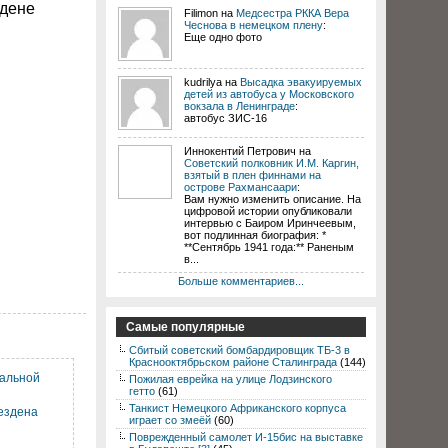
здене
Filimon на
Медсестра РККА Вера
Чеснова в немецком плену
:
Еще одно фото
kudrilya на
Высадка эвакуируемых
детей из автобуса у Московского
вокзала в Ленинграде
:
автобус ЗИС-16
Иннокентий Петрович на
Советский полковник И.М. Каргин,
взятый в плен финнами на
острове Рахмансаари
:
Вам нужно изменить описание. На
цифровой истории опубликовали
интервью с Баиром Иринчеевым,
вот подлинная биография: *
**Сентябрь 1941 года:** Раненым
в...
Больше комментариев...
Самые популярные
Сбитый советский бомбардировщик ТБ-3 в
Краснооктябрьском районе Сталинграда
(144)
ральной
Пожилая еврейка на улице Лодзинского
гетто
(61)
Танкист Немецкого Африканского корпуса
ездена
играет со змеёй
(60)
Поврежденный самолет И-15бис на выставке