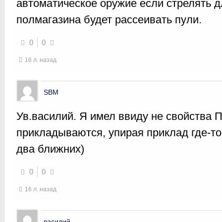
автоматическое оружие если стрелять 
полмагазина будет рассеивать пули.
0
0
16 л. назад
SBM
Ув.василий. Я имел ввиду не свойства 
прикладываются, упирая приклад где-то 
два ближних)
0
0
16 л. назад
василий