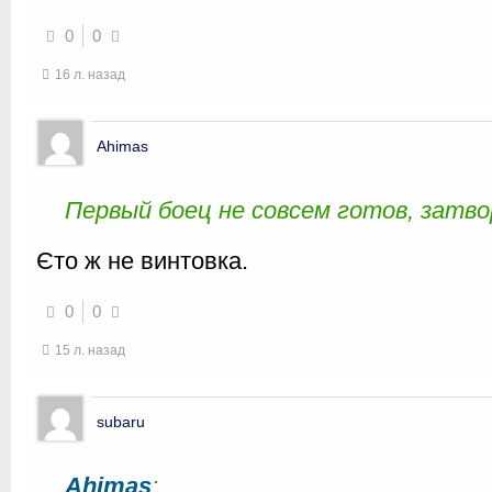
0
0
16 л. назад
Ahimas
Первый боец не совсем готов, затво
Єто ж не винтовка.
0
0
15 л. назад
subaru
Ahimas
: