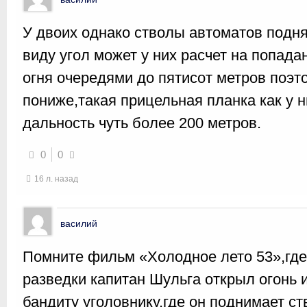
У двоих однако стволы автоматов подн
виду угол может у них расчет на попада
огня очередями до пятисот метров поэт
пониже,такая прицельная планка как у н
дальность чуть более 200 метров.
0
0
16 л. назад
василий
Помните фильм «Холодное лето 53»,гд
разведки капитан Шульга открыл огон
бандиту уголовнику,где он поднимает ст