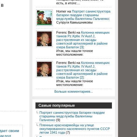
есть, в итоге:...
 в
Homer на
Портрет санинструктора
батареи гвардии старшины
медслужбы Валентины Гальченко
:
Супруги Камышниковы
Ferenc Berki на
Колонна немецких
танков Pz.Kpfw. IV Ausf.J,
расстрелянная из засады
советской артиллерией в районе
озера Балатон [3]
:
Итак, мы нашли точное
местоположение:
Ferenc Berki на
Колонна немецких
танков Pz.Kpfw. IV Ausf.J,
расстрелянная из засады
советской артиллерией в районе
озера Балатон [2]
:
Итак, мы нашли точное
местоположение:
Больше комментариев...
Самые популярные
Портрет санинструктора батареи гвардии
старшины медслужбы Валентины
Гальченко
(9)
Пленные красноармейцы на улице
оккупированного населенного пунктов СССР
дает своим
летом 1941 года
(7)
ым под