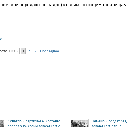
ние (или передают по радио) к своим воюющим товарищам
е
фото 1 из 2
1
2
»
Последнее »
Советский партизан А. Костенко
Немецкий солдат раз
подает знак своим товарищам у
товарищам, плененн