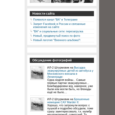
Новости сайта
Появился канал "ВА" в Телеграме
Запрет Facebook в России и связанные
изменения на сайте
"ВА" и социальные сети: перезагрузка
Новый, продвинутый поиск по фото
Новый логотип "Военного альбома"!
Обсуждение фотографий
ИЛ-2 Штурмовик на
Высадка
эвакуируемых детей из автобуса у
Московского вокзала в
Ленинграде
:
Одна неделя войны... Самые
первые партии эвакуируемых...
Бомбардировки ж/д, наверное, уже
были или могли быть, но блокады
ещё не было....
ИЛ-2 Штурмовик на
Брошенные
немецкие САУ Marder II
:
Хорошо, что затронули вопрос с
пушкой и подробно обсудили, тоже
сразу заинтересовало, т.к. калибр
нехарактерный, советский. То