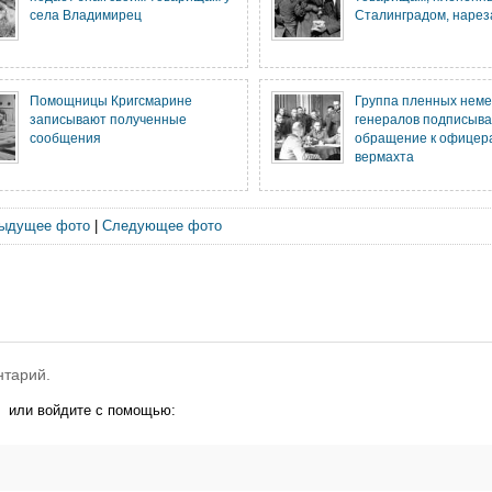
села Владимирец
Сталинградом, нарез
Помощницы Кригсмарине
Группа пленных неме
записывают полученные
генералов подписыва
сообщения
обращение к офицер
вермахта
ыдущее фото
|
Следующее фото
нтарий.
или войдите с помощью: