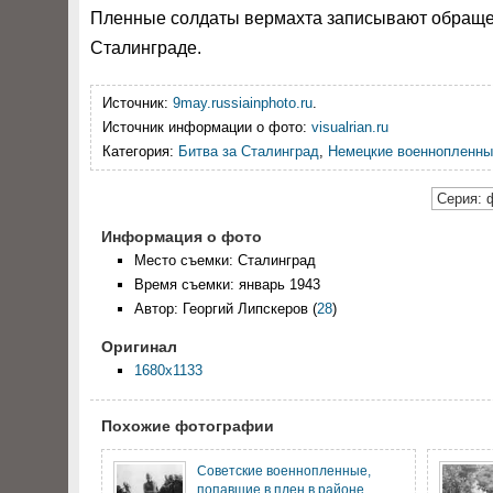
Пленные солдаты вермахта записывают обраще
Сталинграде.
Источник:
9may.russiainphoto.ru
.
Источник информации о фото:
visualrian.ru
Категория:
Битва за Сталинград
,
Немецкие военнопленны
Серия: 
Информация о фото
Место съемки: Сталинград
Время съемки: январь 1943
Автор: Георгий Липскеров
(
28
)
Оригинал
1680x1133
Похожие фотографии
Советские военнопленные,
попавшие в плен в районе