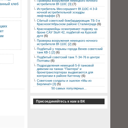
Проверка вооружения немецкого ночного
анный хлеб
истребителя Bf-110C [3]
(7)
Истребитель Мессершмитт Bf.110C-4 3-й
ночной истребительной эскадры
люфтваффе
(7)
Сбитый советский бомбардировщик ТБ-3 в
Краснооктябрьском районе Сталинграда
(6)
цких
Красноармейцы осматривают подкову на
ет
броне САУ StuH 42, подбитой на Курской
ам
дуге
(6)
Проверка вооружения немецкого ночного
истребителя Bf-110C [2]
(6)
Подбитый у тюрьмы города Венев советский
танк КВ-1 [2]
(6)
Подбитый советский танк Т-34-76 в центре
Полтавы
(6)
Подразделения немецкой 5-й танковой
дивизии на танках "Пантера" и
бронетранспортерах выдвигаются для
контратаки в районе Каттенау
(6)
Советские солдаты и эшелон «Мы из
Берлина!» [3]
(5)
50 самых популярных...
Присоединяйтесь к нам в ВК