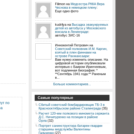
Filimon на
Медсестра РККА Вера
Чеснова в немецком плену
:
Еще одно фото
kudrilya на
Высадка эвакуируемых
детей из автобуса у Московского
вокзала в Ленинграде
:
автобус ЗИС-16
Иннокентий Петрович на
Советский полковник И.М. Каргин,
взятый в плен финнами на
острове Рахмансаари
:
Вам нужно изменить описание. На
цифровой истории опубликовали
интервью с Баиром Иринчеевым,
вот подлинная биография: *
**Сентябрь 1941 года:** Раненым
в...
Больше комментариев...
Самые популярные
гут по
Сбитый советский бомбардировщик ТБ-3 в
за
Краснооктябрьском районе Сталинграда
(35)
Расчет 120-мм полкового миномета сержанта
Д.С. Ничипуренко на позиции в районе
Орла
(32)
Портрет санинструктора батареи гвардии
старшины медслужбы Валентины
Гальченко
(27)