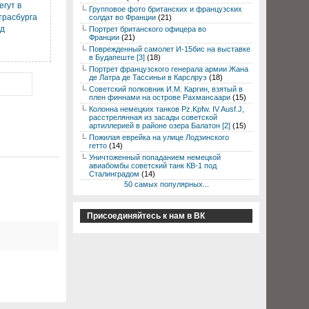
гут в
Групповое фото британских и французских
трасбурга
солдат во Франции
(21)
од
Портрет британского офицера во
Франции
(21)
Поврежденный самолет И-15бис на выставке
в Будапеште [3]
(18)
Портрет французского генерала армии Жана
де Латра де Тассиньи в Карслруэ
(18)
Советский полковник И.М. Каргин, взятый в
плен финнами на острове Рахмансаари
(15)
Колонна немецких танков Pz.Kpfw. IV Ausf.J,
расстрелянная из засады советской
артиллерией в районе озера Балатон [2]
(15)
Пожилая еврейка на улице Лодзинского
гетто
(14)
Уничтоженный попаданием немецкой
авиабомбы советский танк КВ-1 под
Сталинградом
(14)
50 самых популярных...
Присоединяйтесь к нам в ВК