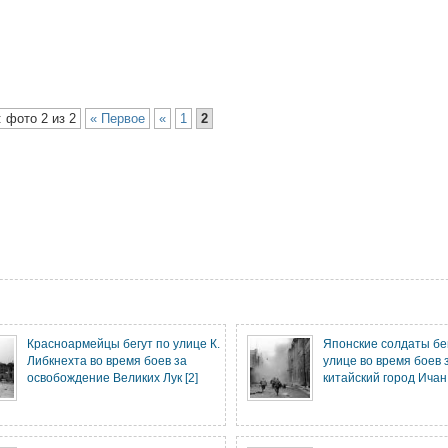
 фото 2 из 2
« Первое
«
1
2
Красноармейцы бегут по улице К.
Японские солдаты бе
Либкнехта во время боев за
улице во время боев 
освобождение Великих Лук [2]
китайский город Ичан