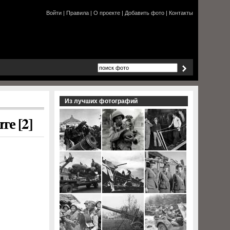
Войти
|
Правила
|
О проекте
|
Добавить фото
|
Контакты
Из лучших фотографий
е [2]