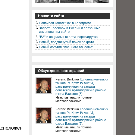
Новости сайта
Появился канал "ВА" в Телеграме
Запрет Facebook в России и связанные
изменения на сайте
"ВА" и социальные сети: перезагрузка
Новый, продвинутый поиск по фото
Новый логотип "Военного альбома"!
Обсуждение фотографий
Ferenc Berki на
Колонна немецких
танков Pz.Kpfw. IV Ausf.J,
расстрелянная из засады
советской артиллерией в районе
озера Балатон [3]
:
Итак, мы нашли точное
местоположение:
Ferenc Berki на
Колонна немецких
танков Pz.Kpfw. IV Ausf.J,
расстрелянная из засады
советской артиллерией в районе
озера Балатон [2]
:
расположен
Итак, мы нашли точное
местоположение: