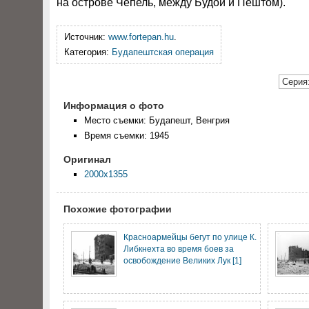
на острове Чепель, между Будой и Пештом).
Источник:
www.fortepan.hu
.
Категория:
Будапештская операция
Серия:
Информация о фото
Место съемки: Будапешт, Венгрия
Время съемки: 1945
Оригинал
2000x1355
Похожие фотографии
Красноармейцы бегут по улице К.
Либкнехта во время боев за
освобождение Великих Лук [1]