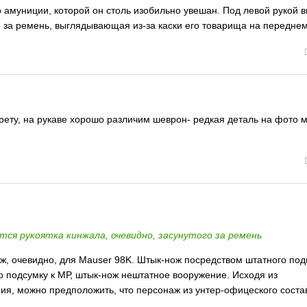
 амуниции, которой он столь изобильно увешан. Под левой рукой 
го за ремень, выглядывающая из-за каски его товарища на передне
рету, на рукаве хорошо различим шеврон- редкая деталь на фото 
ется рукоятка кинжала, очевидно, засунутого за ремень
ож, очевидно, для Mauser 98K. Штык-нож посредством штатного под
 подсумку к МР, штык-нож нештатное вооружение. Исходя из
я, можно предположить, что персонаж из унтер-офицеского соста