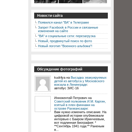
Новости сайта
Появился канал "ВА" в Телеграме
Запрет Facebook в России и связанные
изменения на сайте
"ВА" и социальные сети: перезагрузка
Новый, продвинутый поиск по фото
Новый логотип "Военного альбома"!
Обсуждение фотографий
kudrilya на
Высадка эвакуируемых
детей из автобуса у Московского
вокзала в Ленинграде
:
автобус ЗИС-16
Иннокентий Петрович на
Советский полковник И.М. Каргин,
взятый в плен финнами на
острове Рахмансаари
:
Вам нужно изменить описание. На
цифровой истории опубликовали
интервью с Баиром Иринчеевым,
вот подлинная биография: *
**Сентябрь 1941 года:** Раненым
в...