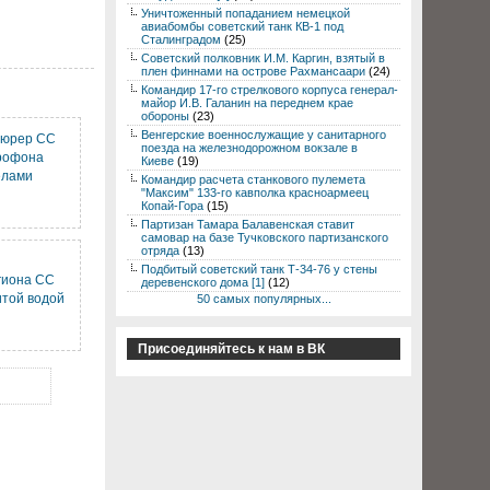
Уничтоженный попаданием немецкой
авиабомбы советский танк КВ-1 под
Сталинградом
(25)
Советский полковник И.М. Каргин, взятый в
плен финнами на острове Рахмансаари
(24)
Командир 17-го стрелкового корпуса генерал-
майор И.В. Галанин на переднем крае
обороны
(23)
Венгерские военнослужащие у санитарного
юрер СС
поезда на железнодорожном вокзале в
крофона
Киеве
(19)
елами
Командир расчета станкового пулемета
"Максим" 133-го кавполка красноармеец
Копай-Гора
(15)
Партизан Тамара Балавенская ставит
самовар на базе Тучковского партизанского
отряда
(13)
Подбитый советский танк Т-34-76 у стены
гиона СС
деревенского дома [1]
(12)
той водой
50 самых популярных...
Присоединяйтесь к нам в ВК