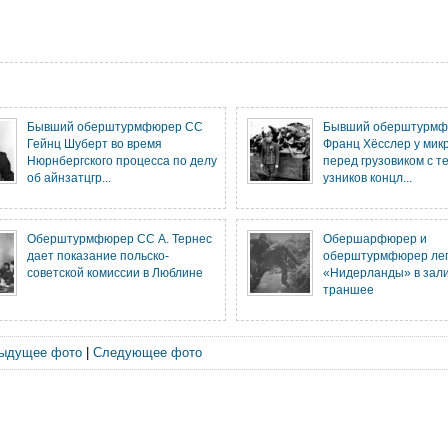
Бывший оберштурмфюрер СС
Бывший оберштурмф
Гейнц Шуберт во время
Франц Хёсслер у ми
Нюрнбергского процесса по делу
перед грузовиком с т
об айнзатцгр...
узников концл...
Оберштурмфюрер СС А. Тернес
Обершарфюрер и
дает показание польско-
оберштурмфюрер ле
советской комиссии в Люблине
«Нидерланды» в зали
траншее
ыдущее фото
|
Следующее фото