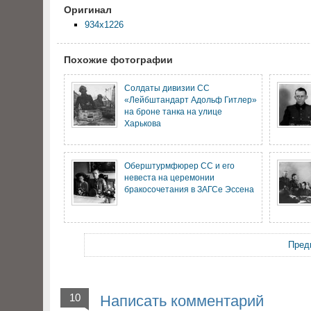
Оригинал
934x1226
Похожие фотографии
Солдаты дивизии СС
«Лейбштандарт Адольф Гитлер»
на броне танка на улице
Харькова
Оберштурмфюрер СС и его
невеста на церемонии
бракосочетания в ЗАГСе Эссена
Пред
10
Написать комментарий