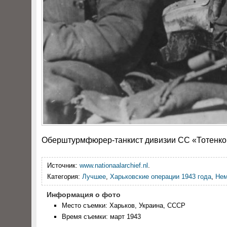
Оберштурмфюрер-танкист дивизии СС «Тотенкоп
Источник:
www.nationaalarchief.nl
.
Категория:
Лучшее
,
Харьковские операции 1943 года
,
Нем
Информация о фото
Место съемки: Харьков, Украина, СССР
Время съемки: март 1943