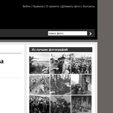
Войти
|
Правила
|
О проекте
|
Добавить фото
|
Контакты
Из лучших фотографий
а