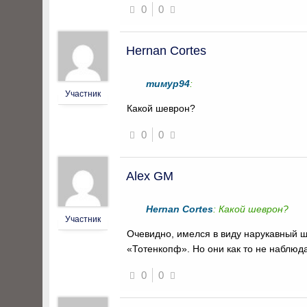
0
0
Hernan Cortes
тимур94
:
Участник
Какой шеврон?
0
0
Alex GM
Hernan Cortes
: Какой шеврон?
Участник
Очевидно, имелся в виду нарукавный 
«Тотенкопф». Но они как то не наблюд
0
0