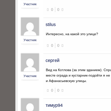
Участник
0
0
stilus
Интересно, на какой это улице?
Участник
0
0
сергей
Вид на Котлова (за этим зданием). Спр
месте ограда и кустарник-подойти я не
Участник
и Афанасьевскую улицы.
0
0
тимур94