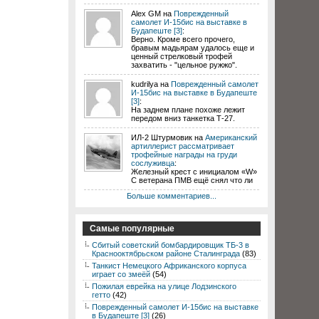
Alex GM на
Поврежденный
самолет И-15бис на выставке в
Будапеште [3]
:
Верно. Кроме всего прочего,
бравым мадьярам удалось еще и
ценный стрелковый трофей
захватить - "цельное ружжо".
kudrilya на
Поврежденный самолет
И-15бис на выставке в Будапеште
[3]
:
На заднем плане похоже лежит
передом вниз танкетка Т-27.
ИЛ-2 Штурмовик на
Американский
артиллерист рассматривает
трофейные награды на груди
сослуживца
:
Железный крест с инициалом «W»
С ветерана ПМВ ещё снял что ли
Больше комментариев...
Самые популярные
Сбитый советский бомбардировщик ТБ-3 в
Краснооктябрьском районе Сталинграда
(83)
Танкист Немецкого Африканского корпуса
играет со змеёй
(54)
Пожилая еврейка на улице Лодзинского
гетто
(42)
Поврежденный самолет И-15бис на выставке
в Будапеште [3]
(26)