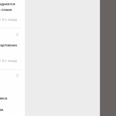
виднеется
м плане.
9 л. назад
мартовских
9 л. назад
веса
ва.