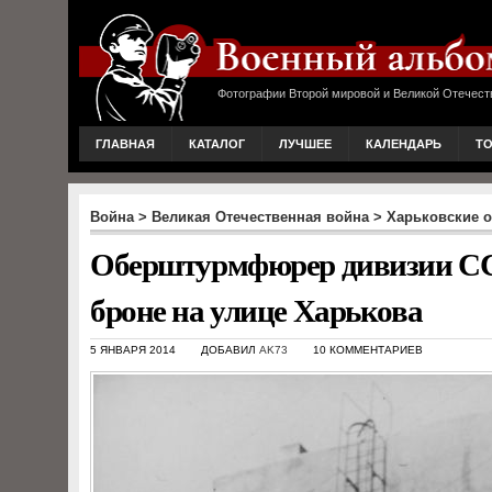
Фотографии Второй мировой и Великой Отечест
ГЛАВНАЯ
КАТАЛОГ
ЛУЧШЕЕ
КАЛЕНДАРЬ
Т
Война
>
Великая Отечественная война
>
Харьковские о
Оберштурмфюрер дивизии СС 
броне на улице Харькова
5 ЯНВАРЯ 2014
ДОБАВИЛ
AK73
10 КОММЕНТАРИЕВ