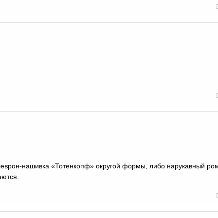
шеврон-нашивка «Тотенкопф» округой формы, либо нарукавный ро
аются.