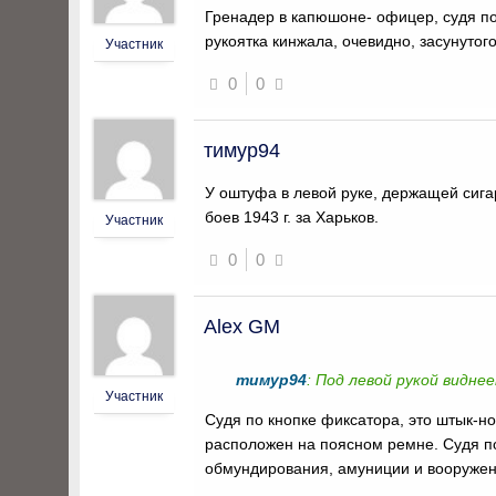
Гренадер в капюшоне- офицер, судя по
рукоятка кинжала, очевидно, засунуто
Участник
0
0
тимур94
У оштуфа в левой руке, держащей сига
боев 1943 г. за Харьков.
Участник
0
0
Alex GM
тимур94
: Под левой рукой видне
Участник
Судя по кнопке фиксатора, это штык-н
расположен на поясном ремне. Судя по
обмундирования, амуниции и вооружени