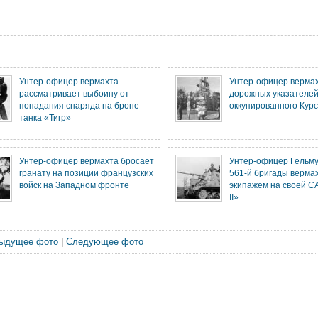
Унтер-офицер вермахта
Унтер-офицер вермах
рассматривает выбоину от
дорожных указателей
попадания снаряда на броне
оккупированного Курс
танка «Тигр»
Унтер-офицер вермахта бросает
Унтер-офицер Гельму
гранату на позиции французских
561-й бригады вермах
войск на Западном фронте
экипажем на своей С
II»
ыдущее фото
|
Следующее фото