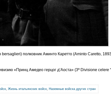
bersaglieri) полковник Аминто Каретто (Aminto Caretto, 1893
визию «Принц Амедео герцог д’Аоста» (3ª Divisione celere “
ойск
,
Жизнь итальянских войск
,
Наземные войска других стран