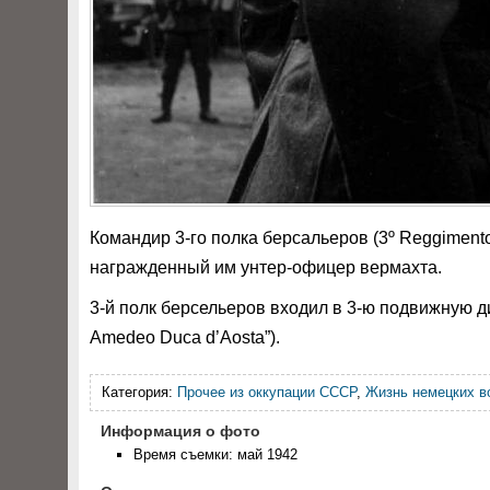
Командир 3-го полка берсальеров (3º Reggimento 
награжденный им унтер-офицер вермахта.
3-й полк берсельеров входил в 3-ю подвижную ди
Amedeo Duca d’Aosta”).
Категория:
Прочее из оккупации СССР
,
Жизнь немецких в
Информация о фото
Время съемки: май 1942