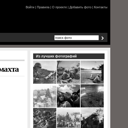
Войти
|
Правила
|
О проекте
|
Добавить фото
|
Контакты
Из лучших фотографий
махта