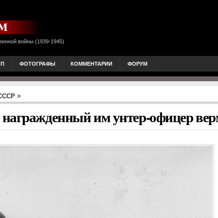
венной войны (1939-1945)
ОП
ФОТОГРАФЫ
КОММЕНТАРИИ
ФОРУМ
 СССР
>
 награжденный им унтер-офицер вер