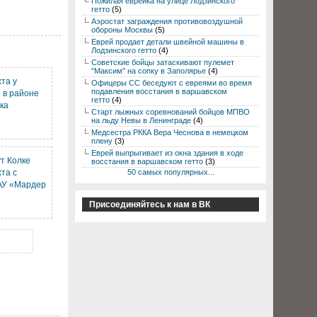
Пожилая еврейка на улице Лодзинского
гетто
(5)
Аэростат заграждения противовоздушной
обороны Москвы
(5)
Еврей продает детали швейной машины в
Лодзинского гетто
(4)
Советские бойцы затаскивают пулемет
"Максим" на сопку в Заполярье
(4)
та у
Офицеры СС беседуют с евреями во время
подавления восстания в варшавском
 в районе
гетто
(4)
ка
Старт лыжных соревнований бойцов МПВО
на льду Невы в Ленинграде
(4)
Медсестра РККА Вера Чеснова в немецком
плену
(3)
Еврей выпрыгивает из окна здания в ходе
т Колке
восстания в варшавском гетто
(3)
та с
50 самых популярных...
АУ «Мардер
Присоединяйтесь к нам в ВК