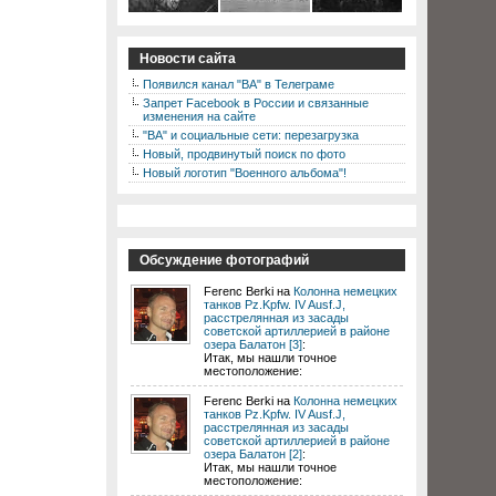
Новости сайта
Появился канал "ВА" в Телеграме
Запрет Facebook в России и связанные
изменения на сайте
"ВА" и социальные сети: перезагрузка
Новый, продвинутый поиск по фото
Новый логотип "Военного альбома"!
Обсуждение фотографий
Ferenc Berki на
Колонна немецких
танков Pz.Kpfw. IV Ausf.J,
расстрелянная из засады
советской артиллерией в районе
озера Балатон [3]
:
Итак, мы нашли точное
местоположение:
Ferenc Berki на
Колонна немецких
танков Pz.Kpfw. IV Ausf.J,
расстрелянная из засады
советской артиллерией в районе
озера Балатон [2]
:
Итак, мы нашли точное
местоположение: