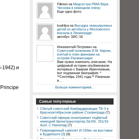
Filimon на
Медсестра РККА Вера
Чеснова в немецком плену
:
Еще одно фото
kudrilya на
Высадка эвакуируемых
детей из автобуса у Московского
вокзала в Ленинграде
:
автобус ЗИС-16
Иннокентий Петрович на
Советский полковник И.М. Каргин,
взятый в плен финнами на
острове Рахмансаари
:
Вам нужно изменить описание. На
цифровой истории опубликовали
-1942) и
интервью с Баиром Иринчеевым,
вот подлинная биография: *
**Сентябрь 1941 года:** Раненым
в...
Principe
Больше комментариев...
Самые популярные
Сбитый советский бомбардировщик ТБ-3 в
Краснооктябрьском районе Сталинграда
(7)
Советский офицер осматривает подбитый
немецкий бронетранспортер Sd.Kfz. 251/16
Ausf. C Hanomag
(7)
Поврежденный самолет И-15бис на выставке
в Будапеште [3]
(6)