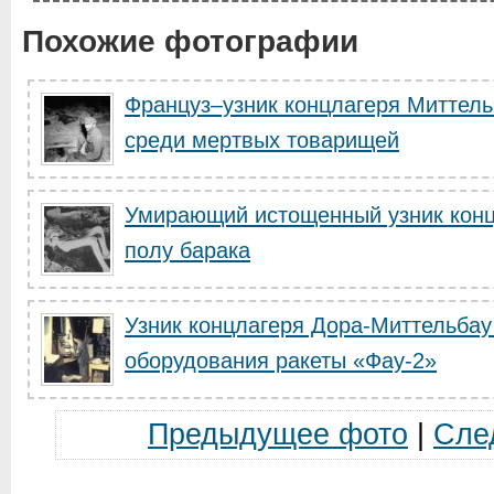
Похожие фотографии
Француз–узник концлагеря Миттель
среди мертвых товарищей
Умирающий истощенный узник конц
полу барака
Узник концлагеря Дора-Миттельбау
оборудования ракеты «Фау-2»
Предыдущее фото
|
Сле