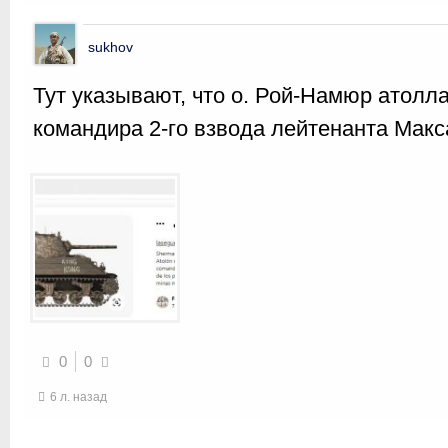
sukhov
Тут указывают, что о. Рой-Намюр атолл
командира 2-го взвода лейтенанта Макс
0
0
6 л. назад