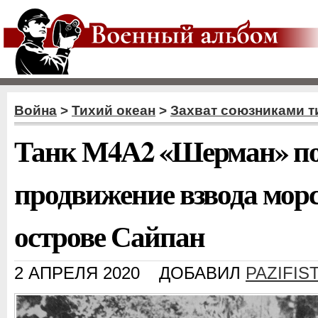
Война
>
Тихий океан
>
Захват союзниками т
Танк М4А2 «Шерман» по
продвижение взвода морс
острове Сайпан
2 АПРЕЛЯ 2020
ДОБАВИЛ
PAZIFIS