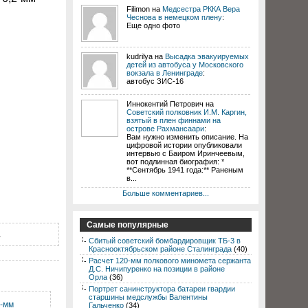
Filimon на
Медсестра РККА Вера
Чеснова в немецком плену
:
Еще одно фото
kudrilya на
Высадка эвакуируемых
детей из автобуса у Московского
вокзала в Ленинграде
:
автобус ЗИС-16
Иннокентий Петрович на
Советский полковник И.М. Каргин,
взятый в плен финнами на
острове Рахмансаари
:
Вам нужно изменить описание. На
цифровой истории опубликовали
интервью с Баиром Иринчеевым,
вот подлинная биография: *
**Сентябрь 1941 года:** Раненым
в...
Больше комментариев...
Самые популярные
.
Сбитый советский бомбардировщик ТБ-3 в
Краснооктябрьском районе Сталинграда
(40)
Расчет 120-мм полкового миномета сержанта
Д.С. Ничипуренко на позиции в районе
Орла
(36)
Портрет санинструктора батареи гвардии
старшины медслужбы Валентины
6-мм
Гальченко
(34)