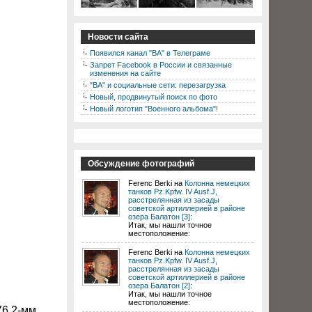
Новости сайта
Появился канал "ВА" в Телеграме
Запрет Facebook в России и связанные
изменения на сайте
"ВА" и социальные сети: перезагрузка
Новый, продвинутый поиск по фото
Новый логотип "Военного альбома"!
Обсуждение фотографий
Ferenc Berki на
Колонна немецких
танков Pz.Kpfw. IV Ausf.J,
расстрелянная из засады
советской артиллерией в районе
озера Балатон [3]
:
Итак, мы нашли точное
местоположение:
Ferenc Berki на
Колонна немецких
танков Pz.Kpfw. IV Ausf.J,
расстрелянная из засады
советской артиллерией в районе
озера Балатон [2]
:
Итак, мы нашли точное
местоположение:
76,2-мм