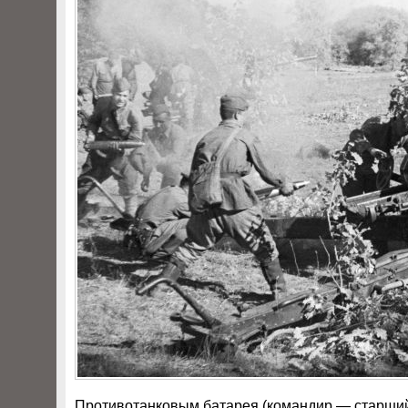
Противотанковым батарея (командир — старший л