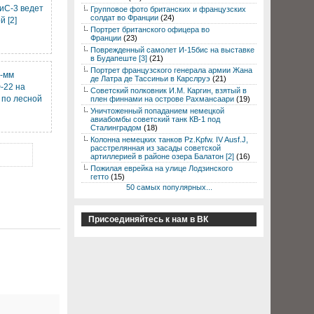
иС-3 ведет
Групповое фото британских и французских
солдат во Франции
(24)
й [2]
Портрет британского офицера во
Франции
(23)
Поврежденный самолет И-15бис на выставке
в Будапеште [3]
(21)
Портрет французского генерала армии Жана
6-мм
де Латра де Тассиньи в Карслруэ
(21)
-22 на
Советский полковник И.М. Каргин, взятый в
 по лесной
плен финнами на острове Рахмансаари
(19)
Уничтоженный попаданием немецкой
авиабомбы советский танк КВ-1 под
Сталинградом
(18)
Колонна немецких танков Pz.Kpfw. IV Ausf.J,
расстрелянная из засады советской
артиллерией в районе озера Балатон [2]
(16)
Пожилая еврейка на улице Лодзинского
гетто
(15)
50 самых популярных...
Присоединяйтесь к нам в ВК