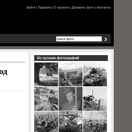
Войти
|
Правила
|
О проекте
|
Добавить фото
|
Контакты
Из лучших фотографий
од