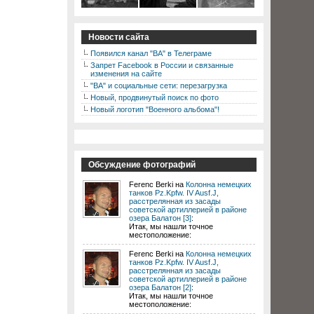
Новости сайта
Появился канал "ВА" в Телеграме
Запрет Facebook в России и связанные
изменения на сайте
"ВА" и социальные сети: перезагрузка
Новый, продвинутый поиск по фото
Новый логотип "Военного альбома"!
Обсуждение фотографий
Ferenc Berki на
Колонна немецких
танков Pz.Kpfw. IV Ausf.J,
расстрелянная из засады
советской артиллерией в районе
озера Балатон [3]
:
Итак, мы нашли точное
местоположение:
Ferenc Berki на
Колонна немецких
танков Pz.Kpfw. IV Ausf.J,
расстрелянная из засады
советской артиллерией в районе
озера Балатон [2]
:
Итак, мы нашли точное
местоположение: