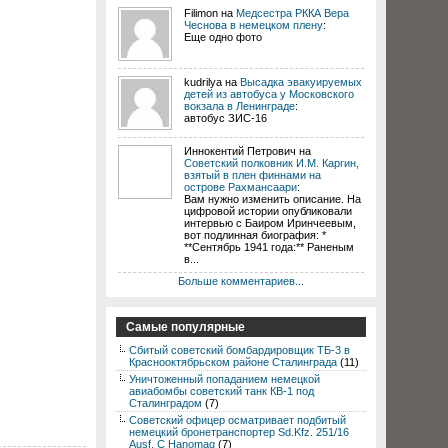
Filimon на
Медсестра РККА Вера
Чеснова в немецком плену
:
Еще одно фото
kudrilya на
Высадка эвакуируемых
детей из автобуса у Московского
вокзала в Ленинграде
:
автобус ЗИС-16
Иннокентий Петрович на
Советский полковник И.М. Каргин,
взятый в плен финнами на
острове Рахмансаари
:
Вам нужно изменить описание. На
цифровой истории опубликовали
интервью с Баиром Иринчеевым,
вот подлинная биография: *
**Сентябрь 1941 года:** Раненым
в...
Больше комментариев...
Самые популярные
Сбитый советский бомбардировщик ТБ-3 в
Краснооктябрьском районе Сталинграда
(11)
Уничтоженный попаданием немецкой
авиабомбы советский танк КВ-1 под
Сталинградом
(7)
Советский офицер осматривает подбитый
немецкий бронетранспортер Sd.Kfz. 251/16
Ausf. C Hanomag
(7)