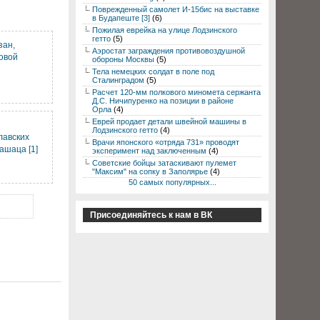
Поврежденный самолет И-15бис на выставке
в Будапеште [3]
(6)
Пожилая еврейка на улице Лодзинского
гетто
(5)
зан,
Аэростат заграждения противовоздушной
овой
обороны Москвы
(5)
Тела немецких солдат в поле под
Сталинградом
(5)
Расчет 120-мм полкового миномета сержанта
Д.С. Ничипуренко на позиции в районе
Орла
(4)
Еврей продает детали швейной машины в
Лодзинского гетто
(4)
лавских
Врачи японского «отряда 731» проводят
ашаца [1]
эксперимент над заключенным
(4)
Советские бойцы затаскивают пулемет
"Максим" на сопку в Заполярье
(4)
50 самых популярных...
Присоединяйтесь к нам в ВК