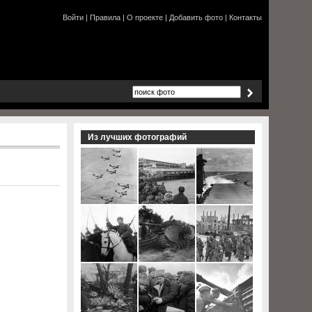
Войти
|
Правила
|
О проекте
|
Добавить фото
|
Контакты
Из лучших фотографий