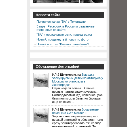
Новости сайта
Появился канал "ВА" в Телеграме
Запрет Facebook в России и связанные
изменения на сайте
"ВА" и социальные сети: перезагрузка
Новый, продвинутый поиск по фото
Новый логотип "Военного альбома"!
Обсуждение фотографий
ИЛ-2 Штурмовик на
Высадка
эвакуируемых детей из автобуса у
Московского вокзала в
Ленинграде
:
Одна неделя войны... Самые
первые партии эвакуируемых...
Бомбардировки ж/д, наверное, уже
были или могли быть, но блокады
ещё не было....
ИЛ-2 Штурмовик на
Брошенные
немецкие САУ Marder II
:
Хорошо, что затронули вопрос с
пушкой и подробно обсудили, тоже
сразу заинтересовало, т.к. калибр
нехарактерный, советский. То