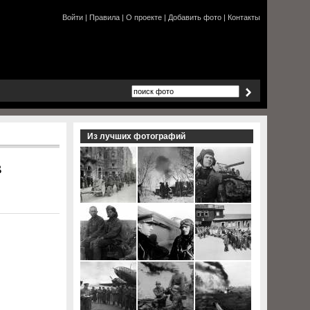
Войти
|
Правила
|
О проекте
|
Добавить фото
|
Контакты
Из лучших фотографий
в