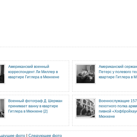
Американский военный
Американский сержан
корреспондент Ли Миллер в
Петерс у полевого т
квартире Гитлера в Мюнхене
квартире Гитлера в 
Военный фотограф Д. Шерман
Военнослужащие 157
принимает ванну в квартире
пехотного полка арм
Гитлера в Мюнхене [2]
пивной «Хофбройхау
Мюнхене
ыдущее фото
|
Следующее фото