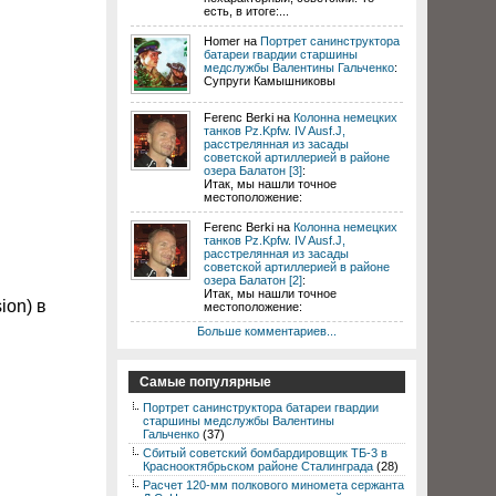
есть, в итоге:...
Homer на
Портрет санинструктора
батареи гвардии старшины
медслужбы Валентины Гальченко
:
Супруги Камышниковы
Ferenc Berki на
Колонна немецких
танков Pz.Kpfw. IV Ausf.J,
расстрелянная из засады
советской артиллерией в районе
озера Балатон [3]
:
Итак, мы нашли точное
местоположение:
Ferenc Berki на
Колонна немецких
танков Pz.Kpfw. IV Ausf.J,
расстрелянная из засады
советской артиллерией в районе
озера Балатон [2]
:
Итак, мы нашли точное
ion) в
местоположение:
Больше комментариев...
Самые популярные
Портрет санинструктора батареи гвардии
старшины медслужбы Валентины
Гальченко
(37)
Сбитый советский бомбардировщик ТБ-3 в
Краснооктябрьском районе Сталинграда
(28)
Расчет 120-мм полкового миномета сержанта