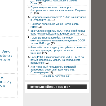
Д.С. Ничипуренко на позиции в районе
Орла
(22)
Взрыв американского транспорта с
боеприпасами во время высадки на Сицилию
[1]
(16)
Поврежденный самолет И-15бис на выставке
в Будапеште [3]
(15)
Пожилая еврейка на улице Лодзинского
гетто
(15)
Выступление певицы Л.А. Руслановой перед
советскими бойцами на Южном фронте
(14)
Пленные красноармейцы на улице
оккупированного населенного пунктов СССР
летом 1941 года
(13)
Финский солдат сидит у тел убитых советских
военнослужащих, среди которых и
т Артур
женщина
(12)
елефона в
Боец РККА с миноискателем ИМВЭТА-21 за
Мюнхене
разминированием дороги на Карельском
перешейке
(12)
Уничтоженный попаданием немецкой
авиабомбы советский танк КВ-1 под
Сталинградом
(11)
50 самых популярных...
-го
ии США у
с» в
Присоединяйтесь к нам в ВК