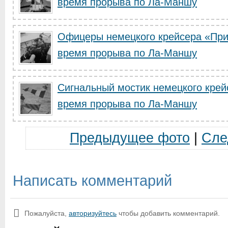
время прорыва по Ла-Маншу
Офицеры немецкого крейсера «При
время прорыва по Ла-Маншу
Сигнальный мостик немецкого крей
время прорыва по Ла-Маншу
Предыдущее фото
|
Сле
Написать комментарий
Пожалуйста,
авторизуйтесь
чтобы добавить комментарий.