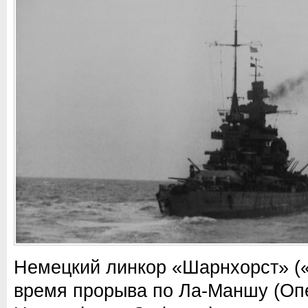
Немецкий линкор «Шарнхорст» («
время прорыва по Ла-Маншу (О