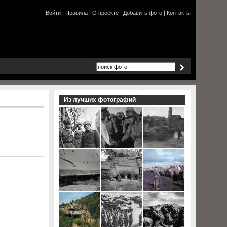
Войти
|
Правила
|
О проекте
|
Добавить фото
|
Контакты
Из лучших фотографий