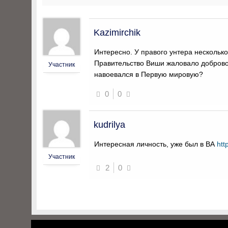
Kazimirchik
Интересно. У правого унтера несколько
Правительство Виши жаловало доброво
Участник
навоевался в Первую мировую?
0
0
kudrilya
Интересная личность, уже был в ВА
htt
Участник
2
0