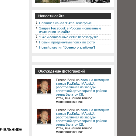
Новости сайта
Появился канал "ВА" в Телеграме
Запрет Facebook в России и связанные
изменения на сайте
"ВА" и социальные сети: перезагрузка
Новый, продвинутый поиск по фото
Новый логотип "Военного альбома"!
Обсуждение фотографий
Ferenc Berki на
Колонна немецких
танков Pz.Kpfw. IV Ausf.J,
расстрелянная из засады
советской артиллерией в районе
озера Балатон [3]
:
Итак, мы нашли точное
местоположение:
Ferenc Berki на
Колонна немецких
танков Pz.Kpfw. IV Ausf.J,
расстрелянная из засады
советской артиллерией в районе
озера Балатон [2]
:
Итак, мы нашли точное
ачальнике
местоположение: