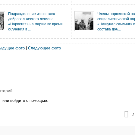
Подразделение из состава
Члены норвежской на
добровольческого легиона
социалистической па
«Норвегия» на марше во время
«Нашунал самлинг» и
обучения в ...
состава доб...
ыдущее фото
|
Следующее фото
нтарий.
или войдите с помощью:
2