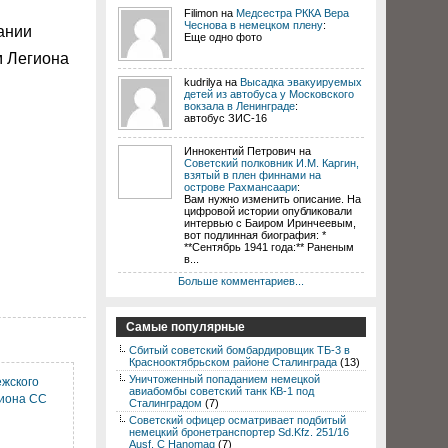
Filimon на
Медсестра РККА Вера
Чеснова в немецком плену
:
ании
Еще одно фото
м Легиона
kudrilya на
Высадка эвакуируемых
детей из автобуса у Московского
вокзала в Ленинграде
:
автобус ЗИС-16
Иннокентий Петрович на
Советский полковник И.М. Каргин,
взятый в плен финнами на
острове Рахмансаари
:
Вам нужно изменить описание. На
цифровой истории опубликовали
интервью с Баиром Иринчеевым,
вот подлинная биография: *
**Сентябрь 1941 года:** Раненым
в...
Больше комментариев...
Самые популярные
Сбитый советский бомбардировщик ТБ-3 в
Краснооктябрьском районе Сталинграда
(13)
Уничтоженный попаданием немецкой
жского
авиабомбы советский танк КВ-1 под
гиона СС
Сталинградом
(7)
Советский офицер осматривает подбитый
немецкий бронетранспортер Sd.Kfz. 251/16
Ausf. C Hanomag
(7)