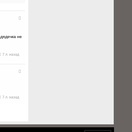
дядечка не
7 л. назад
7 л. назад