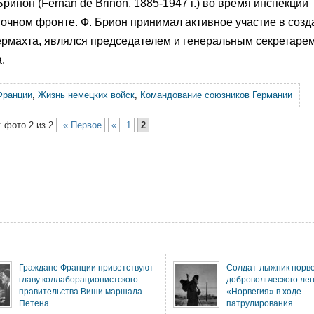
инон (Fernan de Brinon, 1885-1947 г.) во время инспекции
точном фронте. Ф. Брион принимал активное участие в созд
рмахта, являлся председателем и генеральным секретаре
.
Франции
,
Жизнь немецких войск
,
Командование союзников Германии
 фото 2 из 2
« Первое
«
1
2
Граждане Франции приветствуют
Солдат-лыжник норве
главу коллаборационистского
добровольческого ле
правительства Виши маршала
«Норвегия» в ходе
Петена
патрулирования