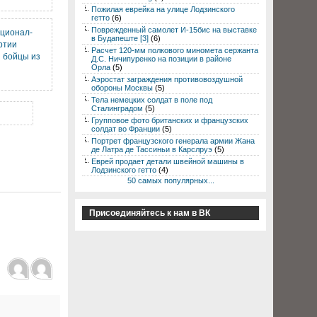
Пожилая еврейка на улице Лодзинского
гетто
(6)
Поврежденный самолет И-15бис на выставке
ционал-
в Будапеште [3]
(6)
ртии
Расчет 120-мм полкового миномета сержанта
 бойцы из
Д.С. Ничипуренко на позиции в районе
Орла
(5)
Аэростат заграждения противовоздушной
обороны Москвы
(5)
Тела немецких солдат в поле под
Сталинградом
(5)
Групповое фото британских и французских
солдат во Франции
(5)
Портрет французского генерала армии Жана
де Латра де Тассиньи в Карслруэ
(5)
Еврей продает детали швейной машины в
Лодзинского гетто
(4)
50 самых популярных...
Присоединяйтесь к нам в ВК