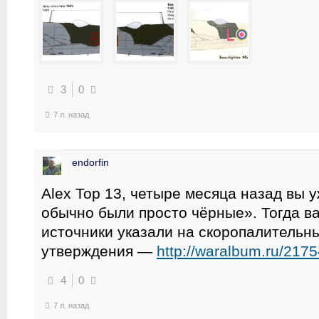
3
0
7 л. назад
endorfin
Alex Top 13, четыре месяца назад вы у
обычно были просто чёрные». Тогда в
источники указали на скоропалительны
утверждения —
http://waralbum.ru/2175
4
0
7 л. назад