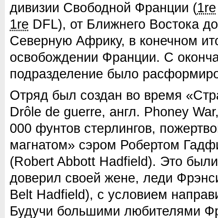
дивизии Свободной Франции (
1re
1re
DFL), от Ближнего Востока до
Северную Африку, в конечном ито
освобождении Франции. С оконч
подразделение было расформиро
Отряд был создан во время «Стр
Drôle de guerre, англ. Phoney War,
000 фунтов стерлингов, пожертв
магнатом» сэром Робертом Гад
(Robert Abbott Hadfield). Это был
доверил своей жене, леди Фрэнс
Belt Hadfield), с условием направ
Будучи большими любителями Фр