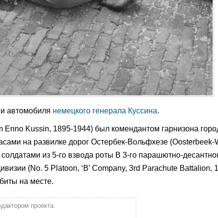
ми автомобиля
немецкого генерала Куссина
.
lm Enno Kussin, 1895-1944) был комендантом гарнизона гор
часами на развилке дорог Остербек-Вольфхезе (Oosterbeek-
солдатами из 5-го взвода роты В 3-го парашютно-десантно
зии (No. 5 Platoon, ‘B’ Company, 3rd Parachute Battalion, 1
убиты на месте.
едактором проекта.