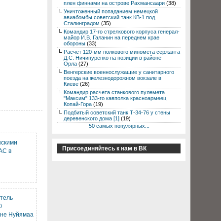
плен финнами на острове Рахмансаари
(38)
Уничтоженный попаданием немецкой
авиабомбы советский танк КВ-1 под
Сталинградом
(35)
Командир 17-го стрелкового корпуса генерал-
майор И.В. Галанин на переднем крае
обороны
(33)
Расчет 120-мм полкового миномета сержанта
Д.С. Ничипуренко на позиции в районе
Орла
(27)
Венгерские военнослужащие у санитарного
поезда на железнодорожном вокзале в
Киеве
(26)
Командир расчета станкового пулемета
"Максим" 133-го кавполка красноармеец
Копай-Гора
(19)
Подбитый советский танк Т-34-76 у стены
деревенского дома [1]
(19)
50 самых популярных...
нскими
Присоединяйтесь к нам в ВК
АС в
тель
0
оне Нуйямаа