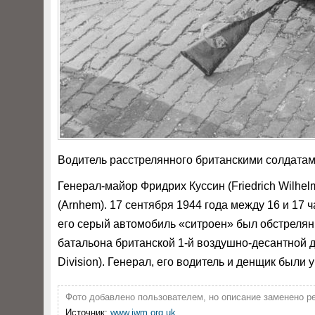
Водитель расстрелянного британскими солдата
Генерал-майор Фридрих Куссин (Friedrich Wilhe
(Arnhem). 17 сентября 1944 года между 16 и 17 
его серый автомобиль «ситроен» был обстрелян 
батальона британской 1-й воздушно-десантной диви
Division). Генерал, его водитель и денщик были 
Фото добавлено пользователем, но описание заменено р
Источник:
www.iwm.org.uk
.