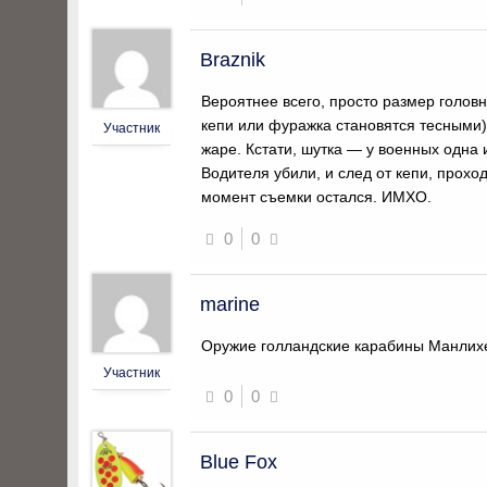
Braznik
Вероятнее всего, просто размер головн
кепи или фуражка становятся тесными)
Участник
жаре. Кстати, шутка — у военных одна
Водителя убили, и след от кепи, прохо
момент съемки остался. ИМХО.
0
0
marine
Оружие голландские карабины Манлих
Участник
0
0
Blue Fox