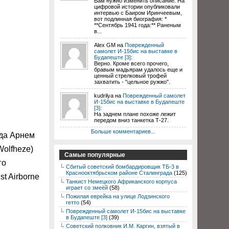
Вам нужно изменить описание. На
цифровой истории опубликовали
интервью с Баиром Иринчеевым,
вот подлинная биография: *
**Сентябрь 1941 года:** Раненым
в...
Alex GM на
Поврежденный
самолет И-15бис на выставке в
Будапеште [3]
:
Верно. Кроме всего прочего,
бравым мадьярам удалось еще и
ценный стрелковый трофей
захватить - "цельное ружжо".
kudrilya на
Поврежденный самолет
И-15бис на выставке в Будапеште
[3]
:
На заднем плане похоже лежит
передом вниз танкетка Т-27.
Больше комментариев...
ода Арнем
Wolfheze)
Самые популярные
го
Сбитый советский бомбардировщик ТБ-3 в
Краснооктябрьском районе Сталинграда
(125)
st Airborne
Танкист Немецкого Африканского корпуса
играет со змеёй
(58)
Пожилая еврейка на улице Лодзинского
гетто
(54)
Поврежденный самолет И-15бис на выставке
в Будапеште [3]
(39)
Советский полковник И.М. Каргин, взятый в