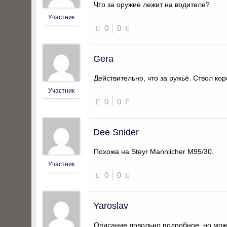
Что за оружие лежит на водителе?
Участник
0
0
Gera
Действительно, что за ружьё. Ствол кор
Участник
0
0
Dee Snider
Похожа на Steyr Mannlicher M95/30.
Участник
0
0
Yaroslav
Описание довольно подробное, но может