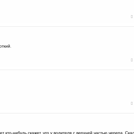
откий.
 кто-нибудь скажет, что у водителя с верхней частью черепа. Ска