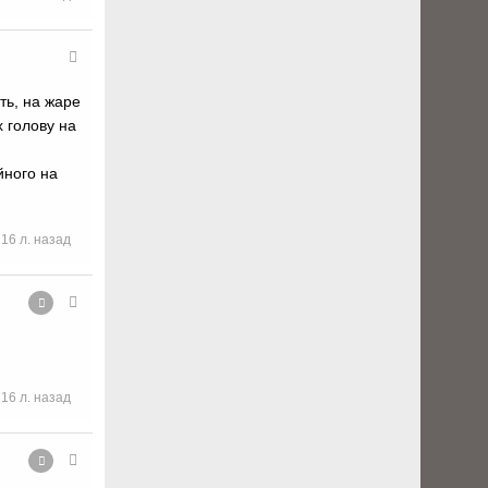
ть, на жаре
 голову на
йного на
16 л. назад
16 л. назад