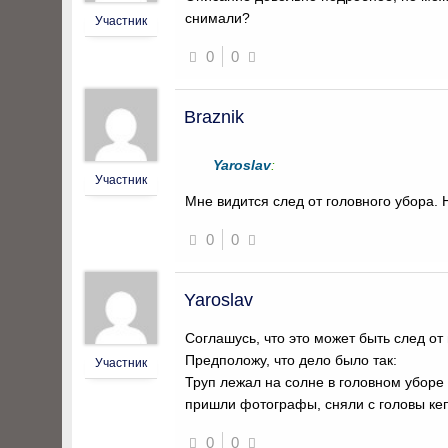
снимали?
Участник
0
0
Braznik
Yaroslav
:
Участник
Мне видится след от головного убора. 
0
0
Yaroslav
Соглашусь, что это может быть след от
Предположу, что дело было так:
Участник
Труп лежал на солне в головном уборе
пришли фотографы, сняли с головы кепк
0
0