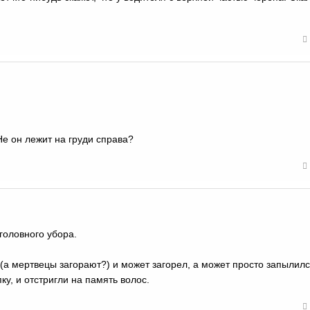
Не он лежит на груди справа?
 головного убора.
 (а мертвецы загорают?) и может загорел, а может просто запылил
у, и отстригли на память волос.