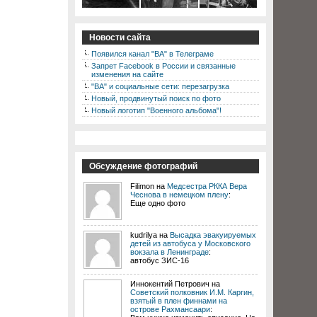
Новости сайта
Появился канал "ВА" в Телеграме
Запрет Facebook в России и связанные
изменения на сайте
"ВА" и социальные сети: перезагрузка
Новый, продвинутый поиск по фото
Новый логотип "Военного альбома"!
Обсуждение фотографий
Filimon на
Медсестра РККА Вера
Чеснова в немецком плену
:
Еще одно фото
kudrilya на
Высадка эвакуируемых
детей из автобуса у Московского
вокзала в Ленинграде
:
автобус ЗИС-16
Иннокентий Петрович на
Советский полковник И.М. Каргин,
взятый в плен финнами на
острове Рахмансаари
: