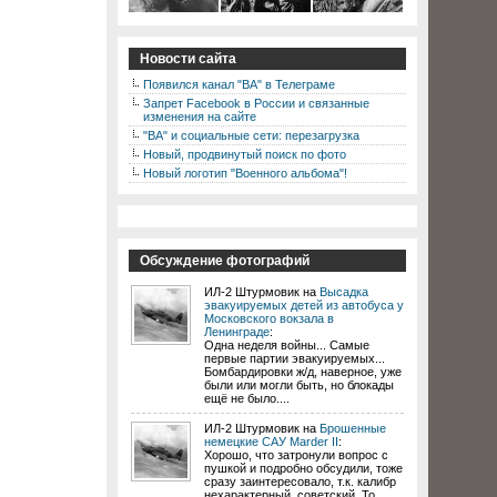
Новости сайта
Появился канал "ВА" в Телеграме
Запрет Facebook в России и связанные
изменения на сайте
"ВА" и социальные сети: перезагрузка
Новый, продвинутый поиск по фото
Новый логотип "Военного альбома"!
Обсуждение фотографий
ИЛ-2 Штурмовик на
Высадка
эвакуируемых детей из автобуса у
Московского вокзала в
Ленинграде
:
Одна неделя войны... Самые
первые партии эвакуируемых...
Бомбардировки ж/д, наверное, уже
были или могли быть, но блокады
ещё не было....
ИЛ-2 Штурмовик на
Брошенные
немецкие САУ Marder II
:
Хорошо, что затронули вопрос с
пушкой и подробно обсудили, тоже
сразу заинтересовало, т.к. калибр
нехарактерный, советский. То