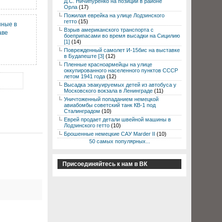
Д.С. Ничипуренко на позиции в районе
Орла
(17)
Пожилая еврейка на улице Лодзинского
гетто
(15)
нные в
Взрыв американского транспорта с
аве
боеприпасами во время высадки на Сицилию
[1]
(14)
Поврежденный самолет И-15бис на выставке
в Будапеште [3]
(12)
Пленные красноармейцы на улице
оккупированного населенного пунктов СССР
летом 1941 года
(12)
Высадка эвакуируемых детей из автобуса у
Московского вокзала в Ленинграде
(11)
Уничтоженный попаданием немецкой
авиабомбы советский танк КВ-1 под
Сталинградом
(10)
Еврей продает детали швейной машины в
Лодзинского гетто
(10)
Брошенные немецкие САУ Marder II
(10)
50 самых популярных...
Присоединяйтесь к нам в ВК