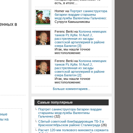
есть, в итоге:...
Homer на
Портрет санинструктора
батареи гвардии старшины
медслужбы Валентины Гальченко
:
Супруги Камышниковы
енных в
Ferenc Berki на
Колонна немецких
танков Pz.Kpfw. IV Ausf.J,
расстрелянная из засады
советской артиллерией в районе
озера Балатон [3]
:
Итак, мы нашли точное
местоположение:
Ferenc Berki на
Колонна немецких
танков Pz.Kpfw. IV Ausf.J,
расстрелянная из засады
советской артиллерией в районе
озера Балатон [2]
:
Итак, мы нашли точное
местоположение:
Больше комментариев...
Самые популярные
Портрет санинструктора батареи гвардии
старшины медслужбы Валентины
нные
Гальченко
(32)
ры на
Сбитый советский бомбардировщик ТБ-3 в
Краснооктябрьском районе Сталинграда
(26)
Расчет 120-мм полкового миномета сержанта