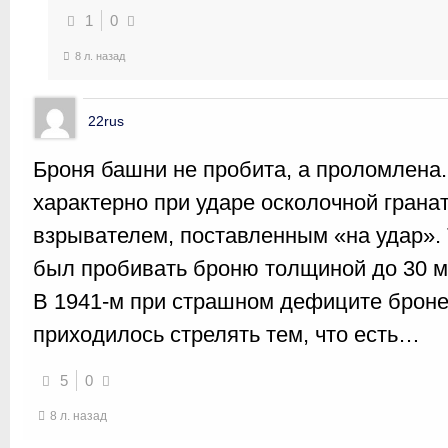
1
0
8 л. назад
22rus
Броня башни не пробита, а проломлена
характерно при ударе осколочной грана
взрывателем, поставленным «на удар».
был пробивать броню толщиной до 30 м
В 1941-м при страшном дефиците брон
приходилось стрелять тем, что есть…
5
0
8 л. назад