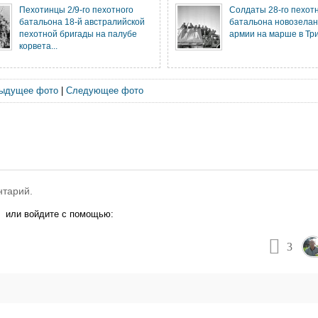
Пехотинцы 2/9-го пехотного
Солдаты 28-го пехот
батальона 18-й австралийской
батальона новозелан
пехотной бригады на палубе
армии на марше в Тр
корвета...
ыдущее фото
|
Следующее фото
нтарий.
или войдите с помощью:
3