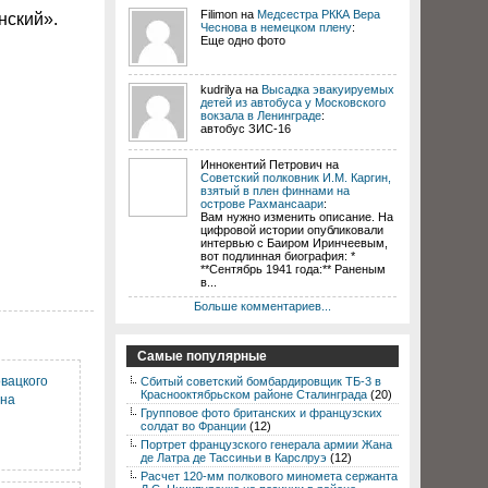
Filimon на
Медсестра РККА Вера
нский».
Чеснова в немецком плену
:
Еще одно фото
kudrilya на
Высадка эвакуируемых
детей из автобуса у Московского
вокзала в Ленинграде
:
автобус ЗИС-16
Иннокентий Петрович на
Советский полковник И.М. Каргин,
взятый в плен финнами на
острове Рахмансаари
:
Вам нужно изменить описание. На
цифровой истории опубликовали
интервью с Баиром Иринчеевым,
вот подлинная биография: *
**Сентябрь 1941 года:** Раненым
в...
Больше комментариев...
Самые популярные
вацкого
Сбитый советский бомбардировщик ТБ-3 в
Краснооктябрьском районе Сталинграда
(20)
 на
Групповое фото британских и французских
солдат во Франции
(12)
Портрет французского генерала армии Жана
де Латра де Тассиньи в Карслруэ
(12)
Расчет 120-мм полкового миномета сержанта