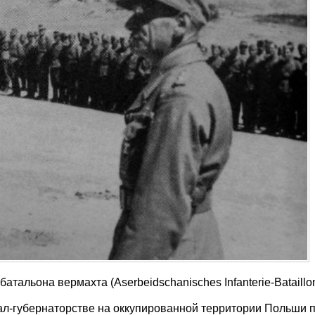
тальона вермахта (Aserbeidschanisches Infanterie-Bataillon
рал-губернаторстве на оккупированной территории Польши 