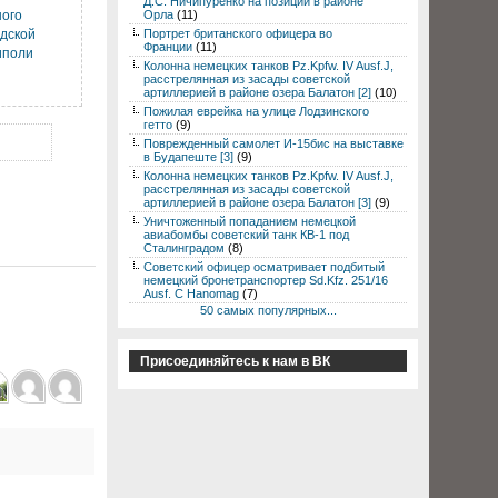
Д.С. Ничипуренко на позиции в районе
ного
Орла
(11)
дской
Портрет британского офицера во
Франции
(11)
иполи
Колонна немецких танков Pz.Kpfw. IV Ausf.J,
расстрелянная из засады советской
артиллерией в районе озера Балатон [2]
(10)
Пожилая еврейка на улице Лодзинского
гетто
(9)
Поврежденный самолет И-15бис на выставке
в Будапеште [3]
(9)
Колонна немецких танков Pz.Kpfw. IV Ausf.J,
расстрелянная из засады советской
артиллерией в районе озера Балатон [3]
(9)
Уничтоженный попаданием немецкой
авиабомбы советский танк КВ-1 под
Сталинградом
(8)
Советский офицер осматривает подбитый
немецкий бронетранспортер Sd.Kfz. 251/16
Ausf. C Hanomag
(7)
50 самых популярных...
Присоединяйтесь к нам в ВК