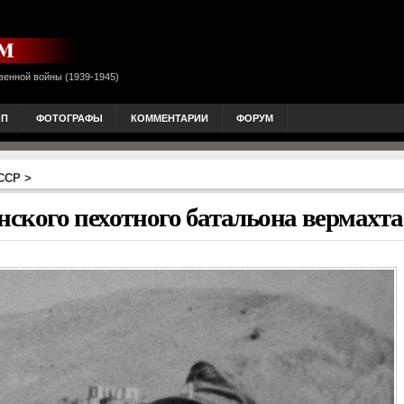
венной войны (1939-1945)
ОП
ФОТОГРАФЫ
КОММЕНТАРИИ
ФОРУМ
ССР
>
нского пехотного батальона вермахта