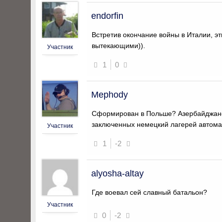
endorfin
Встретив окончание войны в Италии, э
вытекающими)).
Участник
1
0
Mephody
Сформирован в Польше? Азербайджанс
заключенных немецкий лагерей автомат
Участник
1
-2
alyosha-altay
Где воевал сей славный батальон?
Участник
0
-2