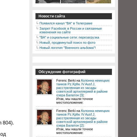
Новости сайта
Появился канал "ВА" в Телеграме
Запрет Facebook в России и связанные
изменения на сайте
"ВА" и социальные сети: перезагрузка
Новый, продвинутый поиск по фото
Новый логотип "Военного альбома"!
Обсуждение фотографий
Ferenc Berki на
Колонна немецких
танков Pz.Kpfw. IV Ausf.J,
расстрелянная из засады
советской артиллерией в районе
озера Балатон [3]
:
Итак, мы нашли точное
местоположение:
Ferenc Berki на
Колонна немецких
танков Pz.Kpfw. IV Ausf.J,
расстрелянная из засады
советской артиллерией в районе
 804).
озера Балатон [2]
:
Итак, мы нашли точное
местоположение:
под