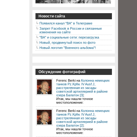
Новости сайта
Появился канал "ВА" в Телеграме
Запрет Facebook в России и связанные
изменения на сайте
"ВА" и социальные сети: перезагрузка
Новый, продвинутый поиск по фото
Новый логотип "Военного альбома"!
Обсуждение фотографий
Ferenc Berki на
Колонна немецких
танков Pz.Kpfw. IV Ausf.J,
расстрелянная из засады
советской артиллерией в районе
озера Балатон [3]
:
Итак, мы нашли точное
местоположение:
Ferenc Berki на
Колонна немецких
танков Pz.Kpfw. IV Ausf.J,
расстрелянная из засады
советской артиллерией в районе
озера Балатон [2]
:
Итак, мы нашли точное
местоположение: