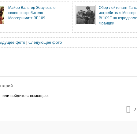
Майор Вальтер Эзау возле
Обер-лейтенант Ганс
своего истребителя
истребителя Мессер
Мессершмитт BF.109
Bf.109E на аэродроме
Франции
ыдущее фото
|
Следующее фото
нтарий.
или войдите с помощью:
2