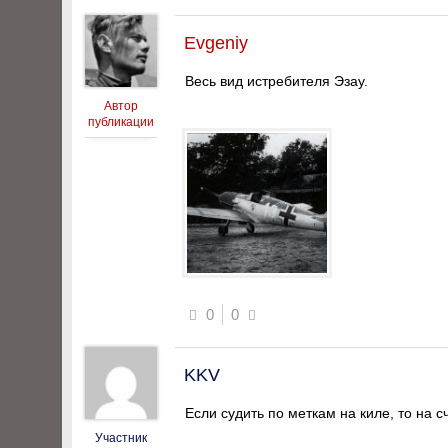
Evgeniy
Весь вид истребителя Эзау.
Автор
публикации
0
0
KKV
Если судить по меткам на киле, то на с
Участник