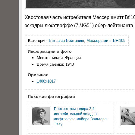
Хвостовая часть истребителя Мессершмитт Bf.10
эскадры люфтваффе (7./JG51) обер-лейтенанта 
Категория:
Битва за Британию
,
Мессершмитт BF.109
Информация о фото
Место съемки: Франция
Время съемки: 1940
Оригинал
1400x1017
Похожие фотографии
Портрет командира 2-й
истребительной эскадры
люфтваффе майора Вальтера
Эзау