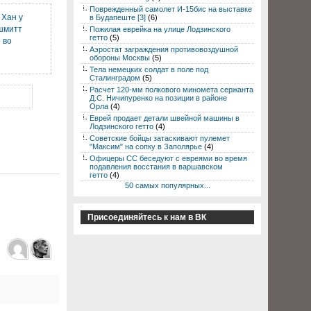
Поврежденный самолет И-15бис на выставке
 Хан у
в Будапеште [3]
(6)
шмитт
Пожилая еврейка на улице Лодзинского
гетто
(5)
 во
Аэростат заграждения противовоздушной
обороны Москвы
(5)
Тела немецких солдат в поле под
Сталинградом
(5)
Расчет 120-мм полкового миномета сержанта
Д.С. Ничипуренко на позиции в районе
Орла
(4)
Еврей продает детали швейной машины в
Лодзинского гетто
(4)
Советские бойцы затаскивают пулемет
"Максим" на сопку в Заполярье
(4)
Офицеры СС беседуют с евреями во время
подавления восстания в варшавском
гетто
(4)
50 самых популярных...
Присоединяйтесь к нам в ВК