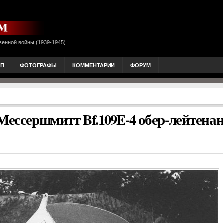
венной войны (1939-1945)
ОП
ФОТОГРАФЫ
КОММЕНТАРИИ
ФОРУМ
Мессершмитт Bf.109E-4 обер-лейтена