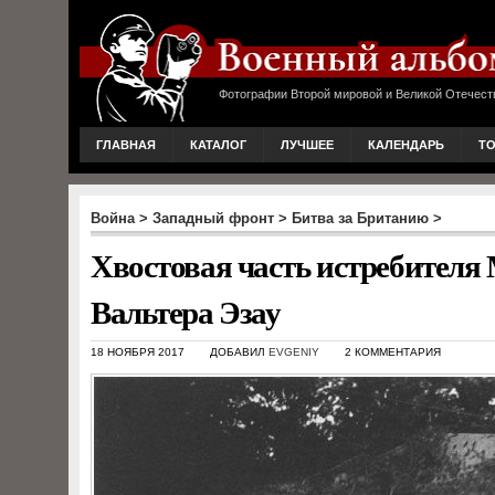
Фотографии Второй мировой и Великой Отечест
ГЛАВНАЯ
КАТАЛОГ
ЛУЧШЕЕ
КАЛЕНДАРЬ
Т
Война
>
Западный фронт
>
Битва за Британию
>
Хвостовая часть истребителя 
Вальтера Эзау
18 НОЯБРЯ 2017
ДОБАВИЛ
EVGENIY
2 КОММЕНТАРИЯ