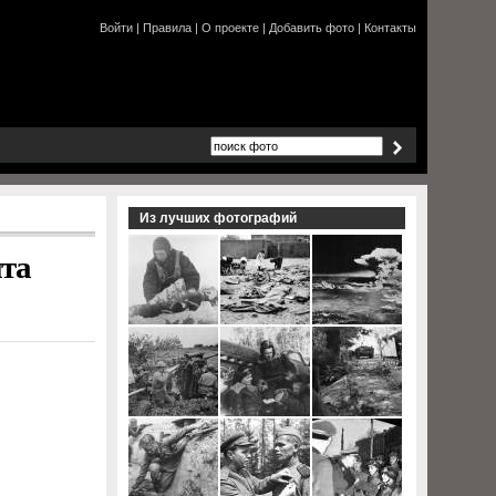
Войти
|
Правила
|
О проекте
|
Добавить фото
|
Контакты
Из лучших фотографий
нта