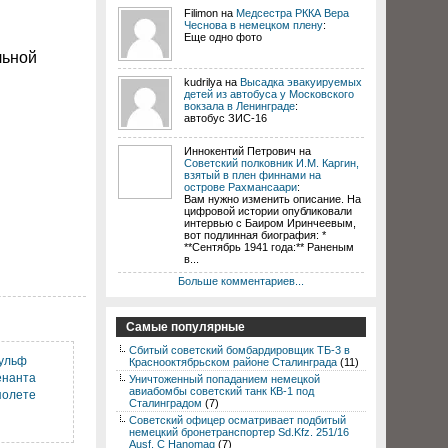
Filimon на
Медсестра РККА Вера
Чеснова в немецком плену
:
Еще одно фото
льной
kudrilya на
Высадка эвакуируемых
детей из автобуса у Московского
вокзала в Ленинграде
:
автобус ЗИС-16
Иннокентий Петрович на
Советский полковник И.М. Каргин,
взятый в плен финнами на
острове Рахмансаари
:
Вам нужно изменить описание. На
цифровой истории опубликовали
интервью с Баиром Иринчеевым,
вот подлинная биография: *
**Сентябрь 1941 года:** Раненым
в...
Больше комментариев...
Самые популярные
Сбитый советский бомбардировщик ТБ-3 в
Вульф
Краснооктябрьском районе Сталинграда
(11)
енанта
Уничтоженный попаданием немецкой
авиабомбы советский танк КВ-1 под
полете
Сталинградом
(7)
Советский офицер осматривает подбитый
немецкий бронетранспортер Sd.Kfz. 251/16
Ausf. C Hanomag
(7)