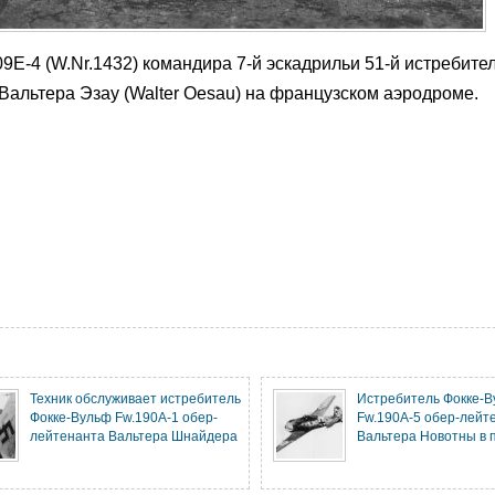
9E-4 (W.Nr.1432) командира 7-й эскадрильи 51-й истребите
Вальтера Эзау (
Walter Oesau) на французском аэродроме
.
Техник обслуживает истребитель
Истребитель Фокке-
Фокке-Вульф Fw.190A-1 обер-
Fw.190A-5 обер-лейт
лейтенанта Вальтера Шнайдера
Вальтера Новотны в 