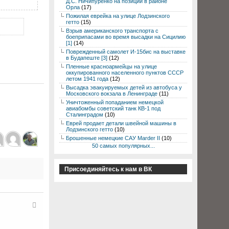
Д.С. Ничипуренко на позиции в районе
Орла
(17)
Пожилая еврейка на улице Лодзинского
гетто
(15)
Взрыв американского транспорта с
боеприпасами во время высадки на Сицилию
[1]
(14)
Поврежденный самолет И-15бис на выставке
в Будапеште [3]
(12)
Пленные красноармейцы на улице
оккупированного населенного пунктов СССР
летом 1941 года
(12)
Высадка эвакуируемых детей из автобуса у
Московского вокзала в Ленинграде
(11)
Уничтоженный попаданием немецкой
авиабомбы советский танк КВ-1 под
Сталинградом
(10)
Еврей продает детали швейной машины в
Лодзинского гетто
(10)
Брошенные немецкие САУ Marder II
(10)
50 самых популярных...
Присоединяйтесь к нам в ВК