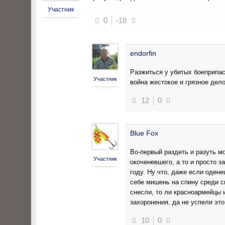
Участник
0
-18
endorfin
Разжиться у убитых боеприпас
Участник
война жестокое и грязное дел
12
0
Blue Fox
Во-первый раздеть и разуть мо
Участник
окоченевшего, а то и просто з
году. Ну что, даже если одене
себе мишень на спину среди св
снесли, то ли красноармейцы 
захоронения, да не успели эт
10
0