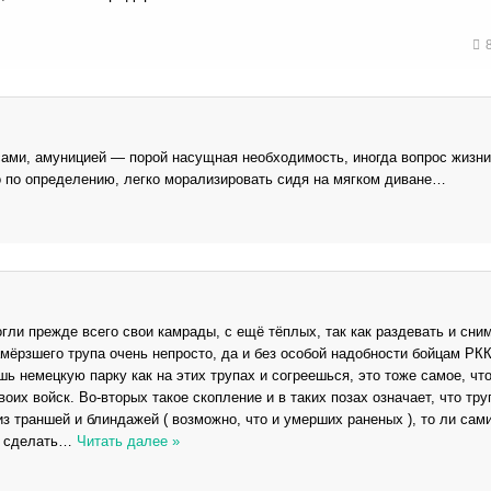
ами, амуницией — порой насущная необходимость, иногда вопрос жизни
о по определению, легко морализировать сидя на мягком диване…
гли прежде всего свои камрады, с ещё тёплых, так как раздевать и сни
амёрзшего трупа очень непросто, да и без особой надобности бойцам РК
шь немецкую парку как на этих трупах и согреешься, это тоже самое, чт
оих войск. Во-вторых такое скопление и в таких позах означает, что тр
из траншей и блиндажей ( возможно, что и умерших раненых ), то ли сам
о сделать
…
Читать далее »