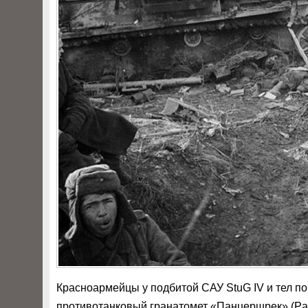
Красноармейцы у подбитой САУ StuG IV и тел п
противотанковый гранатомет «Панцершрек» (Pan