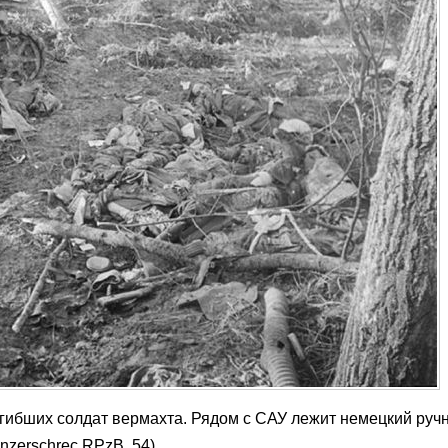
огибших солдат вермахта. Рядом с САУ лежит немецкий руч
zerschrec RPzB. 54).