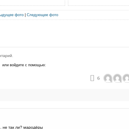
ыдущее фото
|
Следующее фото
нтарий.
или войдите с помощью:
6
, не так ли? мародёры