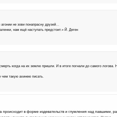
 агонии не зови понапрасну друзей…
аленки, нам ещё наступать предстоит.» Й. Деген
смерть когда на их землю пришли. И в итоге погнали до самого логова. 
 чем такую ахинею писать.
а происходит в форме издевательств и глумления над павшими, р