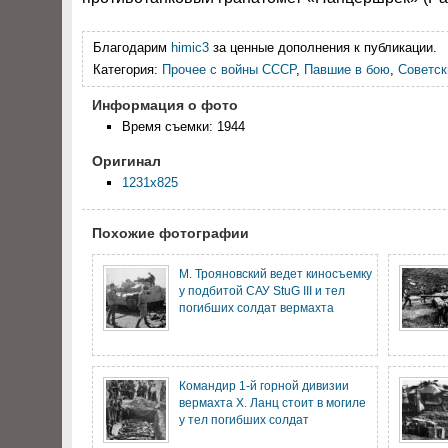
Благодарим
himic3
за ценные дополнения к публикации.
Категория:
Прочее с войны СССР
,
Павшие в бою
,
Советск
Информация о фото
Время съемки: 1944
Оригинал
1231x825
Похожие фотографии
М. Трояновский ведет киносъемку
у подбитой САУ StuG III и тел
погибших солдат вермахта
Командир 1-й горной дивизии
вермахта Х. Ланц стоит в могиле
у тел погибших солдат