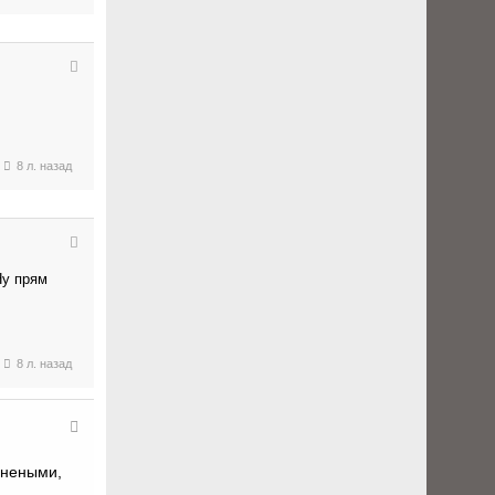
8 л. назад
Ну прям
8 л. назад
анеными,