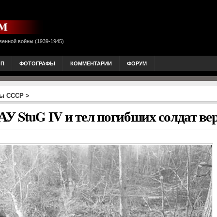
венной войны (1939-1945)
ОП
ФОТОГРАФЫ
КОММЕНТАРИИ
ФОРУМ
ны СССР
>
У StuG IV и тел погибших солдат ве