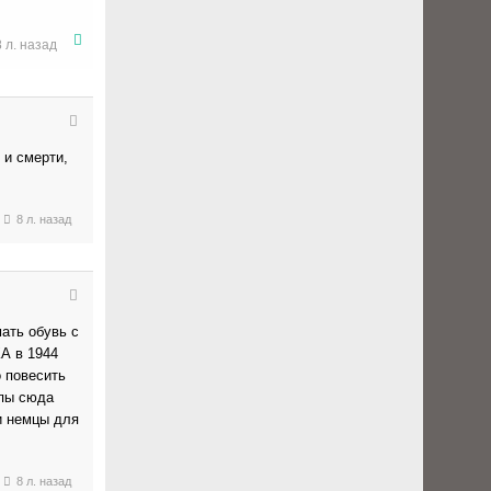
8 л. назад
 и смерти,
8 л. назад
мать обувь с
КА в 1944
о повесить
упы сюда
и немцы для
8 л. назад