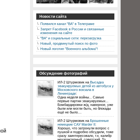
Новости сайта
Появился канал "ВА" в Телеграме
Запрет Facebook в России и связанные
изменения на сайте
"ВА" и социальные сети: перезагрузка
Новый, продвинутый поиск по фото
Новый логотип "Военного альбома"!
Обсуждение фотографий
ИЛ-2 Штурмовик на
Высадка
эвакуируемых детей из автобуса у
Московского вокзала в
Ленинграде
:
Одна неделя войны... Самые
первые партии эвакуируемых...
Бомбардировки ж/д, наверное, уже
были или могли быть, но блокады
ещё не было....
ИЛ-2 Штурмовик на
Брошенные
немецкие САУ Marder II
:
Хорошо, что затронули вопрос с
ной
пушкой и подробно обсудили, тоже
сразу заинтересовало, т.к. калибр
нехарактерный, советский. То