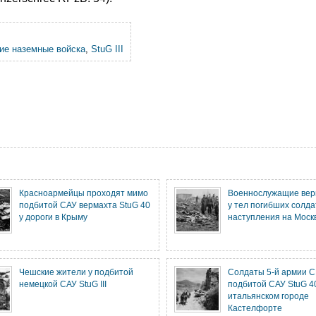
ие наземные войска
,
StuG III
Красноармейцы проходят мимо
Военнослужащие вер
подбитой САУ вермахта StuG 40
у тел погибших солда
у дороги в Крыму
наступления на Моск
Чешские жители у подбитой
Солдаты 5-й армии 
немецкой САУ StuG III
подбитой САУ StuG 4
итальянском городе
Кастелфорте