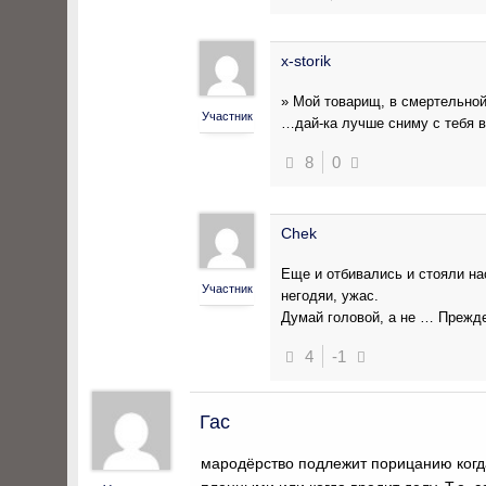
x-storik
» Мой товарищ, в смертельной
Участник
…дай-ка лучше сниму с тебя в
8
0
Chek
Еще и отбивались и стояли на
Участник
негодяи, ужас.
Думай головой, а не … Прежде
4
-1
Гас
мародёрство подлежит порицанию когд