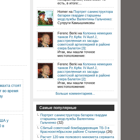
есть, в итоге:...
Homer на
Портрет санинструктора
батареи гвардии старшины
медслужбы Валентины Гальченко
:
Супруги Камышниковы
Ferenc Berki на
Колонна немецких
танков Pz.Kpfw. IV Ausf.J,
расстрелянная из засады
советской артиллерией в районе
озера Балатон [3]
:
Итак, мы нашли точное
местоположение:
Ferenc Berki на
Колонна немецких
танков Pz.Kpfw. IV Ausf.J,
расстрелянная из засады
советской артиллерией в районе
озера Балатон [2]
:
Итак, мы нашли точное
махта стоят
местоположение:
т во время
Больше комментариев...
ву
Самые популярные
Портрет санинструктора батареи гвардии
старшины медслужбы Валентины
США у
Гальченко
(32)
0 в
Сбитый советский бомбардировщик ТБ-3 в
Краснооктябрьском районе Сталинграда
(26)
Расчет 120-мм полкового миномета сержанта