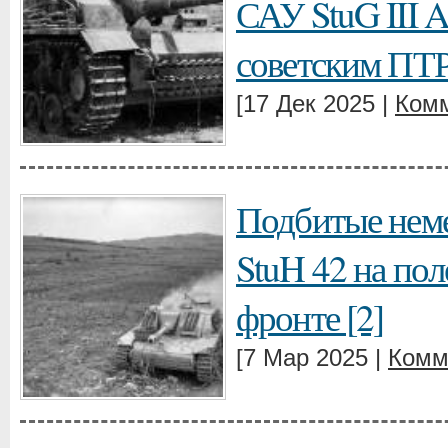
САУ StuG III A
советским ПТ
[17 Дек 2025 |
Комм
Подбитые неме
StuH 42 на пол
фронте [2]
[7 Мар 2025 |
Комм