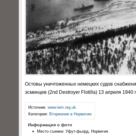
Остовы уничтоженных немецких судов снабжения 
эсминцев (
2nd Destroyer Flotilla
) 13 апреля 1940 
Источник:
www.iwm.org.uk
.
Категория:
Вторжение в Норвегию
Информация о фото
Место съемки: Уфут-фьорд, Норвегия