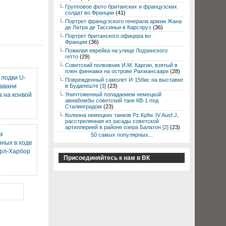
Групповое фото британских и французских
солдат во Франции
(41)
Портрет французского генерала армии Жана
де Латра де Тассиньи в Карслруэ
(36)
Портрет британского офицера во
Франции
(36)
Пожилая еврейка на улице Лодзинского
гетто
(29)
Советский полковник И.М. Каргин, взятый в
плен финнами на острове Рахмансаари
(28)
лодки U-
Поврежденный самолет И-15бис на выставке
гавани
в Будапеште [3]
(23)
а на конвой
Уничтоженный попаданием немецкой
авиабомбы советский танк КВ-1 под
Сталинградом
(23)
Колонна немецких танков Pz.Kpfw. IV Ausf.J,
расстрелянная из засады советской
артиллерией в районе озера Балатон [2]
(23)
х
50 самых популярных...
нных в ходе
ерл-Харбор
Присоединяйтесь к нам в ВК