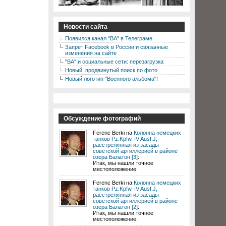
Новости сайта
Появился канал "ВА" в Телеграме
Запрет Facebook в России и связанные
изменения на сайте
"ВА" и социальные сети: перезагрузка
Новый, продвинутый поиск по фото
Новый логотип "Военного альбома"!
Обсуждение фотографий
Ferenc Berki на
Колонна немецких
танков Pz.Kpfw. IV Ausf.J,
расстрелянная из засады
советской артиллерией в районе
озера Балатон [3]
:
Итак, мы нашли точное
местоположение:
Ferenc Berki на
Колонна немецких
танков Pz.Kpfw. IV Ausf.J,
расстрелянная из засады
советской артиллерией в районе
озера Балатон [2]
:
Итак, мы нашли точное
местоположение: