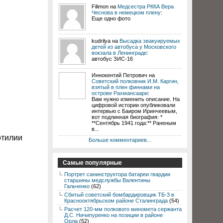
Filimon на
Медсестра РККА Вера
Чеснова в немецком плену
:
Еще одно фото
kudrilya на
Высадка эвакуируемых
детей из автобуса у Московского
вокзала в Ленинграде
:
автобус ЗИС-16
Иннокентий Петрович на
Советский полковник И.М. Каргин,
взятый в плен финнами на
острове Рахмансаари
:
Вам нужно изменить описание. На
цифровой истории опубликовали
интервью с Баиром Иринчеевым,
вот подлинная биография: *
**Сентябрь 1941 года:** Раненым
в...
отилии
Больше комментариев...
Самые популярные
Портрет санинструктора батареи гвардии
старшины медслужбы Валентины
Гальченко
(62)
Сбитый советский бомбардировщик ТБ-3 в
Краснооктябрьском районе Сталинграда
(54)
Расчет 120-мм полкового миномета сержанта
Д.С. Ничипуренко на позиции в районе
Орла
(52)