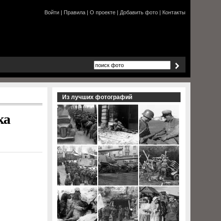
Войти
|
Правила
|
О проекте
|
Добавить фото
|
Контакты
Из лучших фотографий
ка