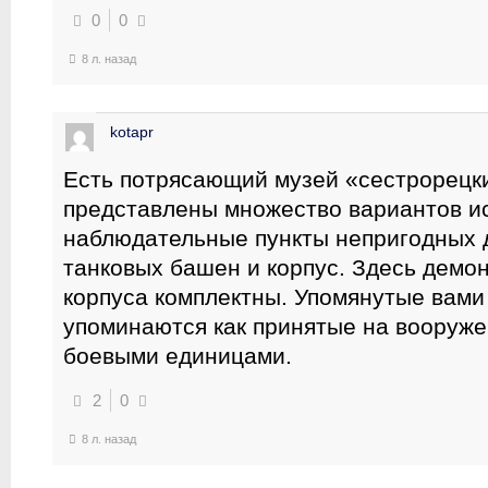
0
0
8 л. назад
kotapr
Есть потрясающий музей «сестрорецки
представлены множество вариантов ис
наблюдательные пункты непригодных 
танковых башен и корпус. Здесь демо
корпуса комплектны. Упомянутые вами
упоминаются как принятые на вооружен
боевыми единицами.
2
0
8 л. назад