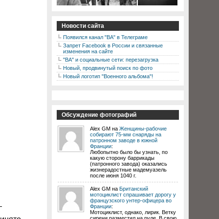
Новости сайта
Появился канал "ВА" в Телеграме
Запрет Facebook в России и связанные
изменения на сайте
"ВА" и социальные сети: перезагрузка
Новый, продвинутый поиск по фото
Новый логотип "Военного альбома"!
Обсуждение фотографий
Alex GM на
Женщины-рабочие
собирают 75-мм снаряды на
патронном заводе в южной
Франции
:
Любопытно было бы узнать, по
какую сторону баррикады
(патронного завода) оказались
жизнерадостные мадемуазель
после июня 1040 г.
Alex GM на
Британский
мотоциклист спрашивает дорогу у
французского унтер-офицера во
—
Франции
:
Мотоциклист, однако, лирик. Ветку
сирени разместил на руле. В свою