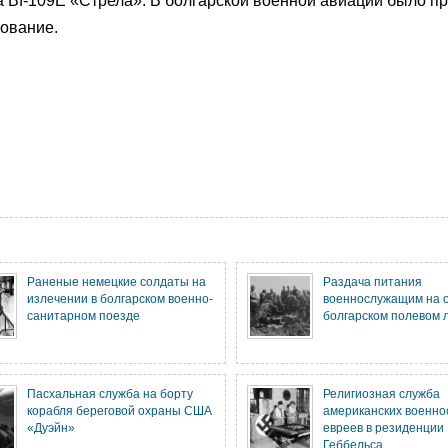
ва Bf-109E «Стрела». В болгарской военной авиации было п
ование.
Раненые немецкие солдаты на
Раздача питания
излечении в болгарском военно-
военнослужащим на о
санитарном поезде
болгарском полевом 
Пасхальная служба на борту
Религиозная служба
корабля береговой охраны США
американских военно
«Дуэйн»
евреев в резиденции
Геббельса