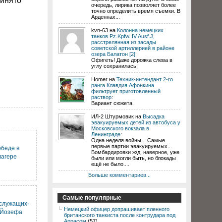
ринято
очередь, лирика позволяет более
точно определить время съемки. В
Арденнах...
kvn-63 на
Колонна немецких
танков Pz.Kpfw. IV Ausf.J,
расстрелянная из засады
советской артиллерией в районе
озера Балатон [2]
:
Офигеть! Даже дорожка слева в
углу сохранилась!
Homer на
Техник-интендант 2-го
ранга Клавдия Афонкина
фильтрует приготовленный
раствор
:
Вариант сюжета
ИЛ-2 Штурмовик на
Высадка
эвакуируемых детей из автобуса у
Московского вокзала в
Ленинграде
:
Одна неделя войны... Самые
первые партии эвакуируемых...
беде в
Бомбардировки ж/д, наверное, уже
лагере
были или могли быть, но блокады
ещё не было....
Больше комментариев...
Самые популярные
служащих-
Немецкий офицер допрашивает пленного
 Йозефа
британского танкиста после контрудара под
Аррасом
(57)