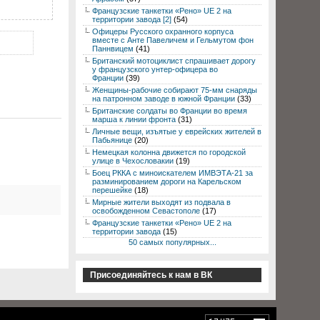
Французские танкетки «Рено» UE 2 на
территории завода [2]
(54)
Офицеры Русского охранного корпуса
вместе с Анте Павеличем и Гельмутом фон
Паннвицем
(41)
Британский мотоциклист спрашивает дорогу
у французского унтер-офицера во
Франции
(39)
Женщины-рабочие собирают 75-мм снаряды
на патронном заводе в южной Франции
(33)
Британские солдаты во Франции во время
марша к линии фронта
(31)
Личные вещи, изъятые у еврейских жителей в
Пабьянице
(20)
Немецкая колонна движется по городской
улице в Чехословакии
(19)
Боец РККА с миноискателем ИМВЭТА-21 за
разминированием дороги на Карельском
перешейке
(18)
Мирные жители выходят из подвала в
освобожденном Севастополе
(17)
Французские танкетки «Рено» UE 2 на
территории завода
(15)
50 самых популярных...
Присоединяйтесь к нам в ВК