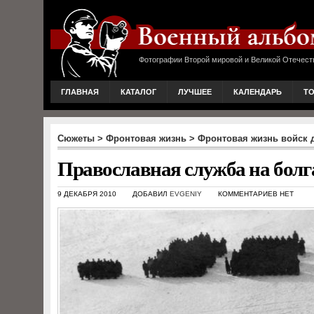
Фотографии Второй мировой и Великой Отечест
ГЛАВНАЯ
КАТАЛОГ
ЛУЧШЕЕ
КАЛЕНДАРЬ
Т
Сюжеты
>
Фронтовая жизнь
>
Фронтовая жизнь войск д
Православная служба на болг
9 ДЕКАБРЯ 2010
ДОБАВИЛ
EVGENIY
КОММЕНТАРИЕВ НЕТ