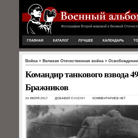
Фотографии Второй мировой и Великой Отечест
ГЛАВНАЯ
КАТАЛОГ
ЛУЧШЕЕ
КАЛЕНДАРЬ
Т
Война
>
Великая Отечественная война
>
Освобождение
Командир танкового взвода 49
Бражников
24 ИЮЛЯ 2017
ДОБАВИЛ
EVGENIY
КОММЕНТАРИЕВ НЕТ