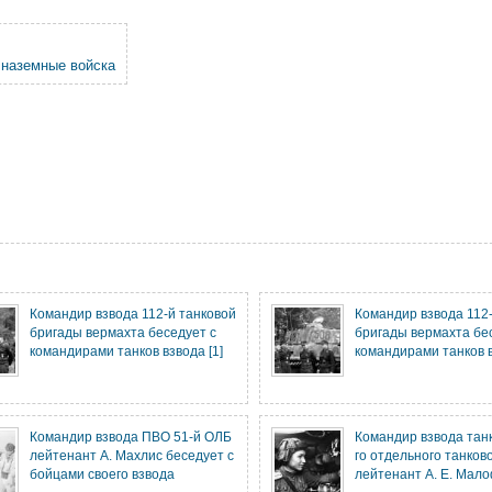
 наземные войска
Командир взвода 112-й танковой
Командир взвода 112
бригады вермахта беседует с
бригады вермахта бе
командирами танков взвода [1]
командирами танков в
Командир взвода ПВО 51-й ОЛБ
Командир взвода танк
лейтенант А. Махлис беседует с
го отдельного танков
бойцами своего взвода
лейтенант А. Е. Мал