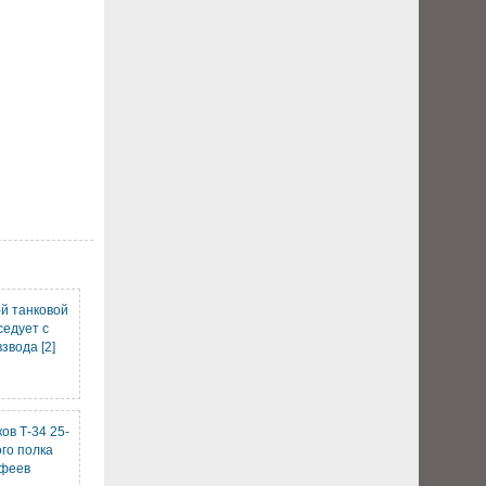
-й танковой
седует с
звода [2]
ов Т-34 25-
ого полка
офеев