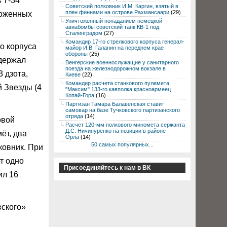
 Т-34
Советский полковник И.М. Каргин, взятый в
плен финнами на острове Рахмансаари
(29)
тоженных
Уничтоженный попаданием немецкой
авиабомбы советский танк КВ-1 под
Сталинградом
(27)
Командир 17-го стрелкового корпуса генерал-
го корпуса
майор И.В. Галанин на переднем крае
обороны
(25)
 держал
Венгерские военнослужащие у санитарного
поезда на железнодорожном вокзале в
 дзота,
Киеве
(22)
Командир расчета станкового пулемета
й Звезды (4
"Максим" 133-го кавполка красноармеец
Копай-Гора
(16)
Партизан Тамара Балавенская ставит
самовар на базе Тучковского партизанского
отряда
(14)
овой
Расчет 120-мм полкового миномета сержанта
Д.С. Ничипуренко на позиции в районе
ёт, два
Орла
(14)
50 самых популярных...
ковник. При
т одно
Присоединяйтесь к нам в ВК
ил 16
вского»