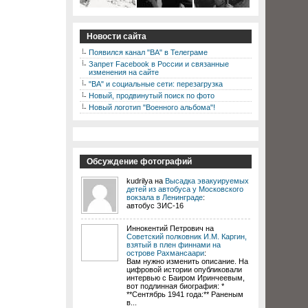
Новости сайта
Появился канал "ВА" в Телеграме
Запрет Facebook в России и связанные
изменения на сайте
"ВА" и социальные сети: перезагрузка
Новый, продвинутый поиск по фото
Новый логотип "Военного альбома"!
Обсуждение фотографий
kudrilya на
Высадка эвакуируемых
детей из автобуса у Московского
вокзала в Ленинграде
:
автобус ЗИС-16
Иннокентий Петрович на
Советский полковник И.М. Каргин,
взятый в плен финнами на
острове Рахмансаари
:
Вам нужно изменить описание. На
цифровой истории опубликовали
интервью с Баиром Иринчеевым,
вот подлинная биография: *
**Сентябрь 1941 года:** Раненым
в...