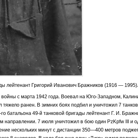
ады лейтенант Григорий Иванович Бражников (1916 — 1995)
 войны с марта 1942 года. Воевал на Юго-Западном, Калин
 тяжело ранен. В зимних боях подбил и уничтожил 7 танков
-го батальона 49-й танковой бригады лейтенант Г. И. Бражн
м направлении. 7 июля уничтожил в бою один PzKpfw III и 
чение нескольких минут с дистанции 350—400 метров поджег