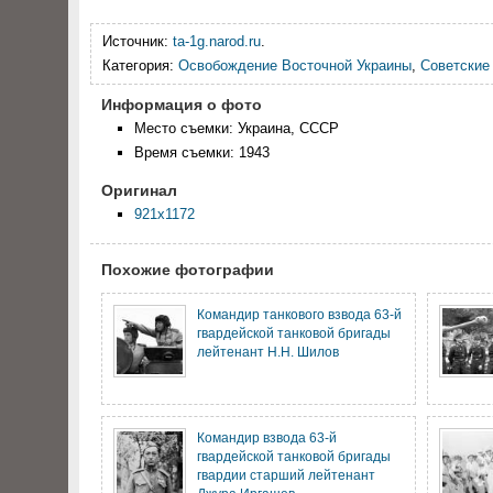
Источник:
ta-1g.narod.ru
.
Категория:
Освобождение Восточной Украины
,
Советские
Информация о фото
Место съемки: Украина, СССР
Время съемки: 1943
Оригинал
921x1172
Похожие фотографии
Командир танкового взвода 63-й
гвардейской танковой бригады
лейтенант Н.Н. Шилов
Командир взвода 63-й
гвардейской танковой бригады
гвардии старший лейтенант