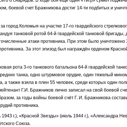
всего 8 снарядов. В ходе боя еще один «Тигр» сумел поджечь
зом, боевой счет Бражникова достиг 14-ти подбитых и унич
за город Коломыя на участке 17-го гвардейского стрелково
мандуя танковой ротой 64-й гвардейской танковой бригады,
очисленные атаки противника. При этом было уничтожено 3
противника. За этот эпизод был награждён орденом Красно
ковая рота 3-го танкового батальона 64-й гвардейской танк
средних танка, одно штурмовое орудие, один тяжелый мином
, а также взяла в плен 55 человек, среди которых один пол
ейтенант Г.И. Бражников лично записал на свой боевой сче
разом, за годы войны боевой счёт Г. И. Бражникова состав
рудий противника.
943 г.), «Красной Звезды» (июль 1944 г.), «Александра Не
етского Союза.