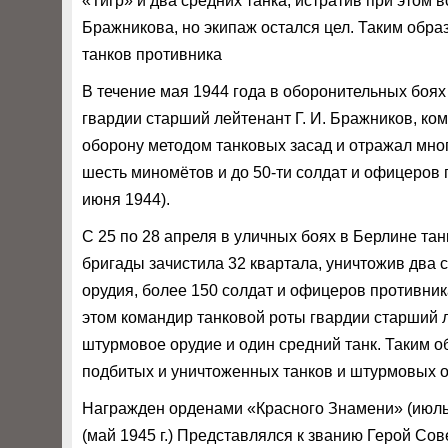
«Тигр» и два средних танка, истратив при этом 
Бражникова, но экипаж остался цел. Таким обра
танков противника
В течение мая 1944 года в оборонительных боях 
гвардии старший лейтенант Г. И. Бражников, ко
оборону методом танковых засад и отражал мног
шесть миномётов и до 50-ти солдат и офицеров 
июня 1944).
С 25 по 28 апреля в уличных боях в Берлине тан
бригады зачистила 32 квартала, уничтожив два 
орудия, более 150 солдат и офицеров противника
этом командир танковой роты гвардии старший л
штурмовое орудие и один средний танк. Таким об
подбитых и уничтоженных танков и штурмовых о
Награжден орденами «Красного Знамени» (июль 1
(май 1945 г.) Представлялся к званию Герой Сов