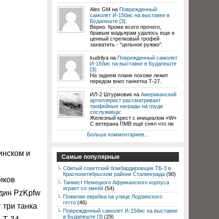
Alex GM на
Поврежденный
самолет И-15бис на выставке в
Будапеште [3]
:
Верно. Кроме всего прочего,
бравым мадьярам удалось еще и
ценный стрелковый трофей
захватить - "цельное ружжо".
kudrilya на
Поврежденный самолет
И-15бис на выставке в Будапеште
[3]
:
На заднем плане похоже лежит
передом вниз танкетка Т-27.
ИЛ-2 Штурмовик на
Американский
артиллерист рассматривает
трофейные награды на груди
сослуживца
:
Железный крест с инициалом «W»
С ветерана ПМВ ещё снял что ли
.
Больше комментариев...
инском и
Самые популярные
Сбитый советский бомбардировщик ТБ-3 в
Краснооктябрьском районе Сталинграда
(90)
иков
Танкист Немецкого Африканского корпуса
играет со змеёй
(54)
один PzKpfw
Пожилая еврейка на улице Лодзинского
гетто
(46)
 три танка
Поврежденный самолет И-15бис на выставке
в Будапеште [3]
(29)