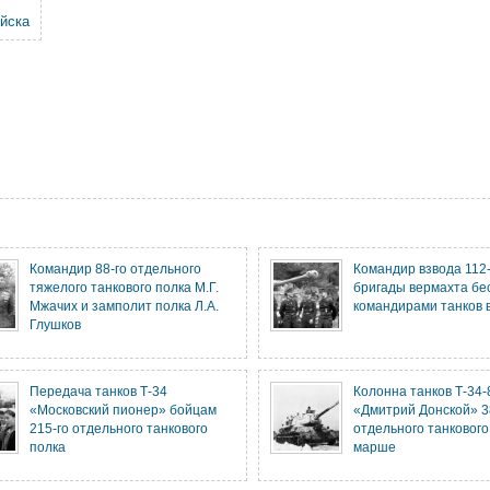
йска
Командир 88-го отдельного
Командир взвода 112
тяжелого танкового полка М.Г.
бригады вермахта бе
Мжачих и замполит полка Л.А.
командирами танков в
Глушков
Передача танков Т-34
Колонна танков Т-34-
«Московский пионер» бойцам
«Дмитрий Донской» 3
215-го отдельного танкового
отдельного танкового
полка
марше