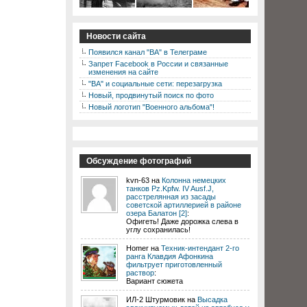
Новости сайта
Появился канал "ВА" в Телеграме
Запрет Facebook в России и связанные
изменения на сайте
"ВА" и социальные сети: перезагрузка
Новый, продвинутый поиск по фото
Новый логотип "Военного альбома"!
Обсуждение фотографий
kvn-63 на
Колонна немецких
танков Pz.Kpfw. IV Ausf.J,
расстрелянная из засады
советской артиллерией в районе
озера Балатон [2]
:
Офигеть! Даже дорожка слева в
углу сохранилась!
Homer на
Техник-интендант 2-го
ранга Клавдия Афонкина
фильтрует приготовленный
раствор
:
Вариант сюжета
ИЛ-2 Штурмовик на
Высадка