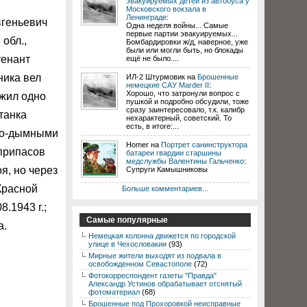
эвакуируемых детей из автобуса у
Московского вокзала в
Ленинграде
:
вгеньевич
Одна неделя войны... Самые
первые партии эвакуируемых...
обл.,
Бомбардировки ж/д, наверное, уже
были или могли быть, но блокады
тенант
ещё не было....
ника вел
ИЛ-2 Штурмовик на
Брошенные
немецкие САУ Marder II
:
Хорошо, что затронули вопрос с
ожил одно
пушкой и подробно обсудили, тоже
сразу заинтересовало, т.к. калибр
танка
нехарактерный, советский. То
есть, в итоге:...
ито-дымными
Homer на
Портрет санинструктора
еприпасов
батареи гвардии старшины
медслужбы Валентины Гальченко
:
я, но через
Супруги Камышниковы
Красной
Больше комментариев...
.1943 г.;
Самые популярные
а.
Немецкая колонна движется по городской
улице в Чехословакии
(93)
Мирные жители выходят из подвала в
освобожденном Севастополе
(72)
Фотокорреспондент газеты "Правда"
Александр Устинов обрабатывает отснятый
фотоматериал
(68)
Брошенные под Прохоровкой неисправные