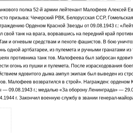
танкового полка 52-й армии лейтенант Малофеев Алексей Е
есто призыва: Чечерский РВК, Белорусская ССР, Гомельская 
аграждению Орденом Красной Звезды от 09.08.1943 г.: «Лей
 свой танк на врага, ворвавшись на передний край против
ам и огневым средствам и пехоте фашистов. В бою уничт
онь одной артбатареи, из пулемета и ручными гранатами из 
ншеях противника танк тов. Малофеева был забросан ядов
ести огонь из пушки и пулемета. После израсходования бо
йствием ядовитого дыма ампул экипаж был выведен из стро
тов. Малофеев возвратился в строй». Награжден: орденом 
 — 09.08.1943 г.; медалью «За оборону Ленинграда» — 29.08
4.1944 г. Закончил военную службу в звании генерал-майор