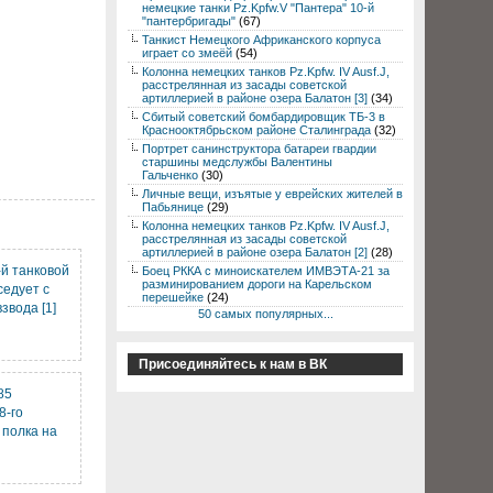
немецкие танки Pz.Kpfw.V "Пантера" 10-й
"пантербригады"
(67)
Танкист Немецкого Африканского корпуса
играет со змеёй
(54)
Колонна немецких танков Pz.Kpfw. IV Ausf.J,
расстрелянная из засады советской
артиллерией в районе озера Балатон [3]
(34)
Сбитый советский бомбардировщик ТБ-3 в
Краснооктябрьском районе Сталинграда
(32)
Портрет санинструктора батареи гвардии
старшины медслужбы Валентины
Гальченко
(30)
Личные вещи, изъятые у еврейских жителей в
Пабьянице
(29)
Колонна немецких танков Pz.Kpfw. IV Ausf.J,
расстрелянная из засады советской
артиллерией в районе озера Балатон [2]
(28)
-й танковой
Боец РККА с миноискателем ИМВЭТА-21 за
разминированием дороги на Карельском
седует с
перешейке
(24)
звода [1]
50 самых популярных...
Присоединяйтесь к нам в ВК
85
8-го
 полка на