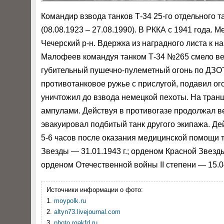
Командир взвода танков Т-34 25-го отдельного 
(08.08.1923 – 27.08.1990).
В РККА с 1941 года. М
Чечерский р-н. Вдержка из наградного листа к н
Малофеев командуя танком Т-34 №265 смело вел
губительный пушечно-пулеметный огонь по ДЗОТ
противотанковое ружье с прислугой, подавил ог
уничтожил до взвода немецкой пехоты. На тра
ампулами. Действуя в противогазе продолжал в
эвакуировал подбитый танк другого экипажа. Де
5-6 часов после оказания медицинской помощи 
Звезды — 31.01.1943 г.; орденом Красной Звезды
орденом Отечественной войны II степени — 15.0
Источники информации о фото:
1.
moypolk.ru
2.
altyn73.livejournal.com
3.
photo.rgakfd.ru