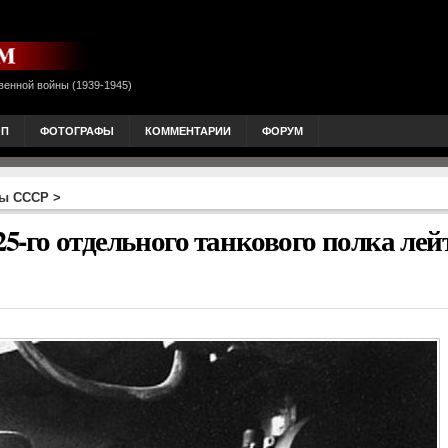
венной войны (1939-1945)
ОП
ФОТОГРАФЫ
КОММЕНТАРИИ
ФОРУМ
ны СССР
>
25-го отдельного танкового полка лей