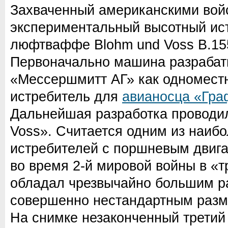
Захваченный американскими вой
экспериментальный высотный ист
люфтваффе Blohm und Voss B.155
Первоначально машина разраба
«Мессершмитт АГ» как одномест
истребитель для
авианосца «Гра
Дальнейшая разработка проводи
Voss». Считается одним из наиб
истребителей с поршневым двиг
во время 2-й мировой войны в «т
обладал чрезвычайно большим р
совершенно нестандартным разм
На снимке незаконченный третий