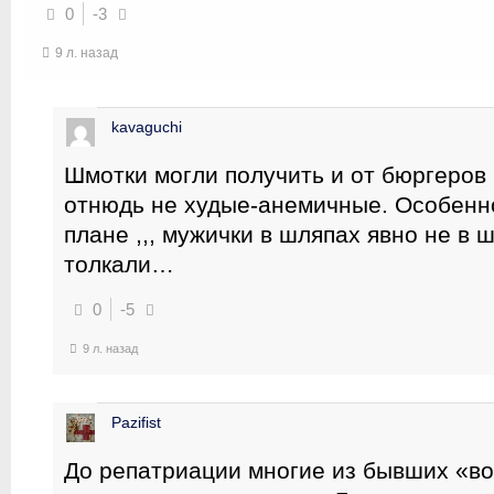
0
-3
9 л. назад
kavaguchi
Шмотки могли получить и от бюргеров 
отнюдь не худые-анемичные. Особенно
плане ,,, мужички в шляпах явно не в 
толкали…
0
-5
9 л. назад
Pazifist
До репатриации многие из бывших «в