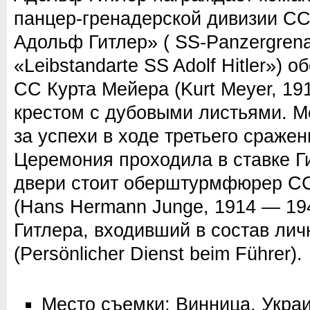
панцер-гренадерской дивизии С
Адольф Гитлер» ( SS-Panzergrenad
«Leibstandarte SS Adolf Hitler»
СС Курта Мейера (Kurt Meyer, 1
крестом с дубовыми листьями. 
за успехи в ходе третьего сражен
Церемония проходила в ставке Г
двери стоит оберштурмфюрер СС
(Hans Hermann Junge, 1914 — 19
Гитлера, входивший в состав ли
(Persönlicher Dienst beim Führer).
Место съемки: Винница, Укра