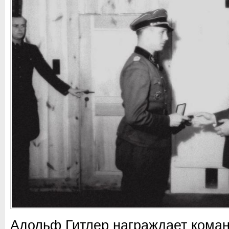
Адольф Гитлер награждает кома