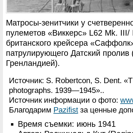
Матросы-зенитчики у счетверенно
пулеметов «Виккерс» L62 Mk. III/ 
британского крейсера «Саффолк» 
патрулирующего Датский пролив
Гренландией).
Источник:
S. Robertcon, S. Dent. «T
photographs. 1939—1945».
.
Источник информации о фото:
www
Благодарим
Pazifist
за ценные доп
Время съемки: июнь 1941