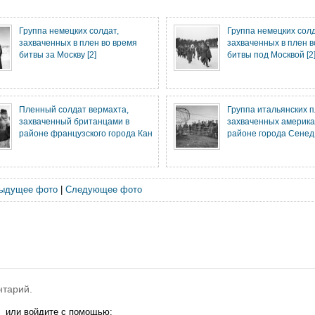
Группа немецких солдат,
Группа немецких солд
захваченных в плен во время
захваченных в плен в
битвы за Москву [2]
битвы под Москвой [2
Пленный солдат вермахта,
Группа итальянских 
захваченный британцами в
захваченных америка
районе французского города Кан
районе города Сенед 
ыдущее фото
|
Следующее фото
нтарий.
или войдите с помощью: