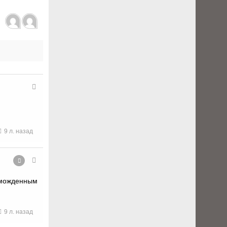
9 л. назад
зможденным
9 л. назад