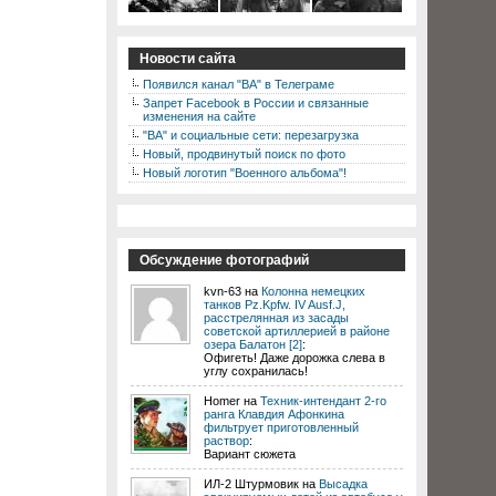
Новости сайта
Появился канал "ВА" в Телеграме
Запрет Facebook в России и связанные
изменения на сайте
"ВА" и социальные сети: перезагрузка
Новый, продвинутый поиск по фото
Новый логотип "Военного альбома"!
Обсуждение фотографий
kvn-63 на
Колонна немецких
танков Pz.Kpfw. IV Ausf.J,
расстрелянная из засады
советской артиллерией в районе
озера Балатон [2]
:
Офигеть! Даже дорожка слева в
углу сохранилась!
Homer на
Техник-интендант 2-го
ранга Клавдия Афонкина
фильтрует приготовленный
раствор
:
Вариант сюжета
ИЛ-2 Штурмовик на
Высадка