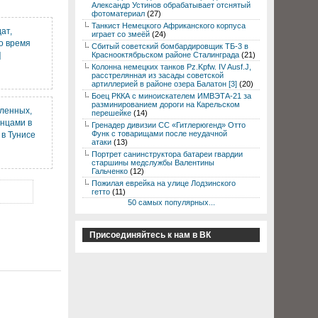
Александр Устинов обрабатывает отснятый
фотоматериал
(27)
Танкист Немецкого Африканского корпуса
ат,
играет со змеёй
(24)
о время
Сбитый советский бомбардировщик ТБ-3 в
]
Краснооктябрьском районе Сталинграда
(21)
Колонна немецких танков Pz.Kpfw. IV Ausf.J,
расстрелянная из засады советской
артиллерией в районе озера Балатон [3]
(20)
Боец РККА с миноискателем ИМВЭТА-21 за
разминированием дороги на Карельском
пленных,
перешейке
(14)
нцами в
Гренадер дивизии СС «Гитлерюгенд» Отто
Функ с товарищами после неудачной
в Тунисе
атаки
(13)
Портрет санинструктора батареи гвардии
старшины медслужбы Валентины
Гальченко
(12)
Пожилая еврейка на улице Лодзинского
гетто
(11)
50 самых популярных...
Присоединяйтесь к нам в ВК