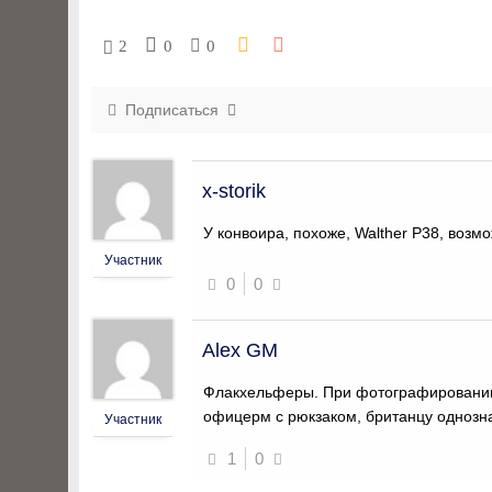
2
0
0
Подписаться
x-storik
У конвоира, похоже, Walther P38, возм
Участник
0
0
Alex GM
Флакхельферы. При фотографировании 
офицерм с рюкзаком, британцу однозна
Участник
1
0