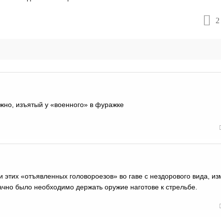
2
ожно, изъятый у «военного» в фуражке
этих «отъявленных головороезов» во гаве с нездорового вида, и
чно было необходимо держать оружие наготове к стрельбе.