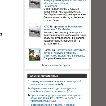
эвакуируемых детей из автобуса у
Московского вокзала в
Ленинграде
:
Одна неделя войны... Самые
первые партии эвакуируемых...
Бомбардировки ж/д, наверное, уже
были или могли быть, но блокады
ещё не было....
ИЛ-2 Штурмовик на
Брошенные
немецкие САУ Marder II
:
Хорошо, что затронули вопрос с
хт
пушкой и подробно обсудили, тоже
сразу заинтересовало, т.к. калибр
нехарактерный, советский. То
есть, в итоге:...
Homer на
Портрет санинструктора
батареи гвардии старшины
медслужбы Валентины Гальченко
:
Супруги Камышниковы
Больше комментариев...
Самые популярные
Немецкая колонна движется по городской
улице в Чехословакии
(45)
Мирные жители выходят из подвала в
освобожденном Севастополе
(31)
Брошенные под Прохоровкой неисправные
немецкие танки Pz.Kpfw.V "Пантера" 10-й
"пантербригады"
(30)
Фотокорреспондент газеты "Правда"