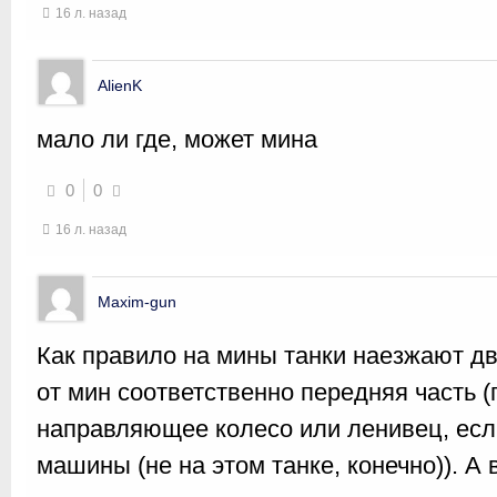
16 л. назад
AlienK
мало ли где, может мина
0
0
16 л. назад
Maxim-gun
Как правило на мины танки наезжают дв
от мин соответственно передняя часть (
направляющее колесо или ленивец, есл
машины (не на этом танке, конечно)). А 