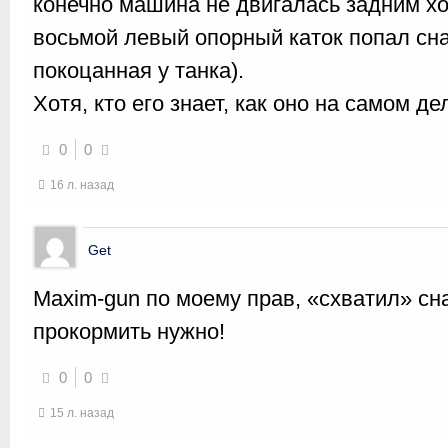
конечно машина не двигалась задним хо
восьмой левый опорный каток попал сна
покоцанная у танка).
Хотя, кто его знает, как оно на самом д
0
0
16 л. назад
Get
Maxim-gun по моему прав, «схватил» сн
прокормить нужно!
0
0
15 л. назад