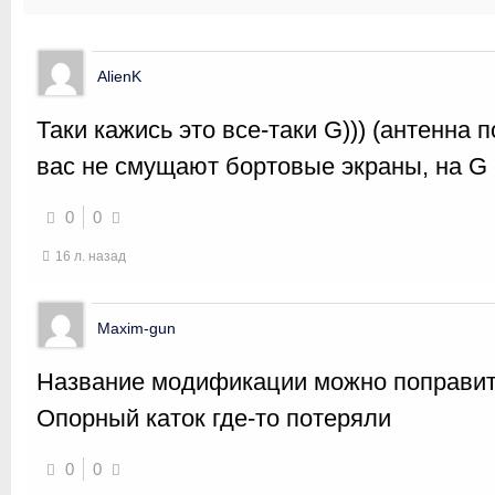
AlienK
Таки кажись это все-таки G))) (антенна 
вас не смущают бортовые экраны, на G 
0
0
16 л. назад
Maxim-gun
Название модификации можно поправит
Опорный каток где-то потеряли
0
0