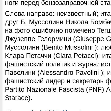
ноги перед бензозаправочной ста
Слева направо: неизвестный; ита
друг Б. Муссолини Никола Бомбач
на фото ошибочно помечено Teruz
Джузеппе Гелормини (Giuseppe Ge
Муссолини (Benito Mussolini ); л
Клара Петаччи (Clara Petacci); и
фашистский политик и журналис
Паволини (Alessandro Pavolini ); 
фашистский лидер и секретарь ф
Partito Nazionale Fascista (PNF) 
Starace).