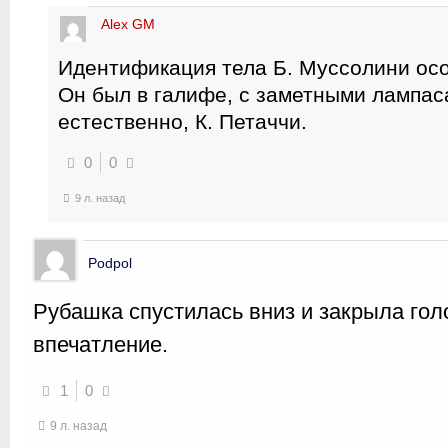
Alex GM
Идентификация тела Б. Муссолини особ
Он был в галифе, с заметными лампаса
естественно, К. Петаччи.
0
0
9 л. назад
Podpol
Рубашка спустилась вниз и закрыла гол
впечатление.
1
0
9 л. назад