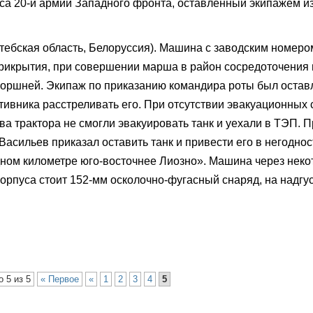
са 20-й армии Западного фронта, оставленный экипажем из
итебская область, Белоруссия). Машина с заводским номеро
рикрытия, при совершении марша в район сосредоточения 
поршней. Экипаж по приказанию командира роты был остав
отивника расстреливать его. При отсутствии эвакуационных 
ва трактора не смогли эвакуировать танк и уехали в ТЭП. П
Васильев приказал оставить танк и привести его в негоднос
дном километре юго-восточнее Лиозно». Машина через неко
орпуса стоит 152-мм осколочно-фугасный снаряд, на надгу
 5 из 5
« Первое
«
1
2
3
4
5