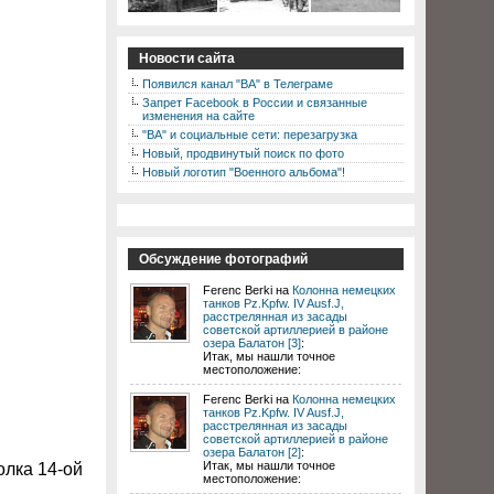
Новости сайта
Появился канал "ВА" в Телеграме
Запрет Facebook в России и связанные
изменения на сайте
"ВА" и социальные сети: перезагрузка
Новый, продвинутый поиск по фото
Новый логотип "Военного альбома"!
Обсуждение фотографий
Ferenc Berki на
Колонна немецких
танков Pz.Kpfw. IV Ausf.J,
расстрелянная из засады
советской артиллерией в районе
озера Балатон [3]
:
Итак, мы нашли точное
местоположение:
Ferenc Berki на
Колонна немецких
танков Pz.Kpfw. IV Ausf.J,
расстрелянная из засады
советской артиллерией в районе
озера Балатон [2]
:
Итак, мы нашли точное
олка 14-ой
местоположение: