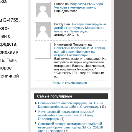
-за
Filimon на
Медсестра РККА Вера
Чеснова в немецком плену
:
Еще одно фото
м Б-4755,
kudrilya на
Высадка эвакуируемых
юго-
детей из автобуса у Московского
вокзала в Ленинграде
:
автобус ЗИС-16
лен с
средств,
Иннокентий Петрович на
Советский полковник И.М. Каргин,
риехав к
взятый в плен финнами на
острове Рахмансаари
:
Вам нужно изменить описание. На
ть. Танк
цифровой истории опубликовали
интервью с Баиром Иринчеевым,
торое
вот подлинная биография: *
**Сентябрь 1941 года:** Раненым
сеничной
в...
Больше комментариев...
Самые популярные
Сбитый советский бомбардировщик ТБ-3 в
Краснооктябрьском районе Сталинграда
(11)
Уничтоженный попаданием немецкой
авиабомбы советский танк КВ-1 под
Сталинградом
(7)
Советский офицер осматривает подбитый
немецкий бронетранспортер Sd.Kfz. 251/16
Ausf. C Hanomag
(7)