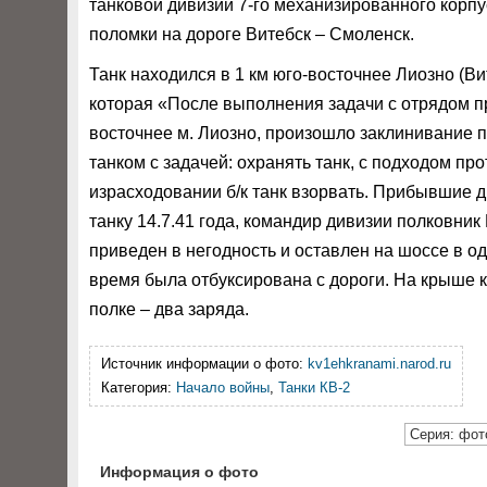
танковой дивизии 7-го механизированного корпу
поломки на дороге Витебск – Смоленск.
Танк находился в 1 км юго-восточнее Лиозно (В
которая «После выполнения задачи с отрядом п
восточнее м. Лиозно, произошло заклинивание 
танком с задачей: охранять танк, с подходом пр
израсходовании б/к танк взорвать. Прибывшие д
танку 14.7.41 года, командир дивизии полковник 
приведен в негодность и оставлен на шоссе в о
время была отбуксирована с дороги. На крыше к
полке – два заряда.
Источник информации о фото:
kv1ehkranami.narod.ru
Категория:
Начало войны
,
Танки КВ-2
Серия: фото
Информация о фото