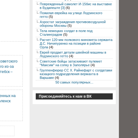
Поврежденный самолет И-15бис на выставке
в Будапеште [3]
(6)
Пожилая еврейка на улице Лодзинского
гетто
(5)
Аэростат заграждения противовоздушной
обороны Москвы
(5)
Тела немецких солдат в поле под
Сталинградом
(5)
Расчет 120-мм полкового миномета сержанта
Д.С. Ничипуренко на позиции в районе
Орла
(4)
Еврей продает детали швейной машины в
Лодзинского гетто
(4)
советского
Советские бойцы затаскивают пулемет
"Максим" на сопку в Заполярье
(4)
го из-за
Группенфюрер СС Х. Райнефарт с солдатами
тебск –
казацкого подразделения вермахта в
Варшаве
(4)
50 самых популярных...
енных на
Присоединяйтесь к нам в ВК
оленск