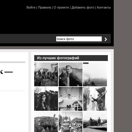
Войти
|
Правила
|
О проекте
|
Добавить фото
|
Контакты
Из лучших фотографий
ск —