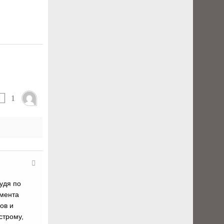
1
удя по
омента
ов и
строму,