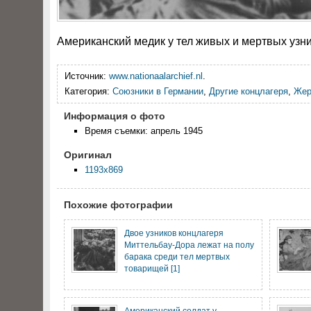
Американский медик у тел живых и мертвых узн
Источник:
www.nationaalarchief.nl
.
Категория:
Союзники в Германии
,
Другие концлагеря
,
Жер
Информация о фото
Время съемки: апрель 1945
Оригинал
1193x869
Похожие фотографии
Двое узников концлагеря
Миттельбау-Дора лежат на полу
барака среди тел мертвых
товарищей [1]
Американский солдат у