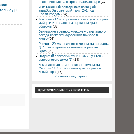
плен финнами на острове Рахмансаари
(37)
иков
Уничтоженный попаданием немецкой
ельбау [1]
авиабомбы советский танк КВ-1 под
Сталинградом
(34)
Командир 17-го стрелкового корпуса генерал-
майор И.В. Галанин на переднем крае
обороны
(32)
Венгерские военнослужащие у санитарного
поезда на железнодорожном вокзале в
Киеве
(26)
Расчет 120-мм полкового миномета сержанта
Д.С. Ничипуренко на позиции в районе
Орла
(25)
Подбитый советский танк Т-34-76 у стены
деревенского дома [1]
(18)
Командир расчета станкового пулемета
"Максим" 133-го кавполка красноармеец
Копай-Гора
(17)
50 самых популярных...
Присоединяйтесь к нам в ВК