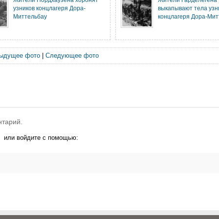
узников концлагеря Дора-
выкапывают тела узн
Миттельбау
концлагеря Дора-Митт
ыдущее фото
|
Следующее фото
нтарий.
или войдите с помощью: