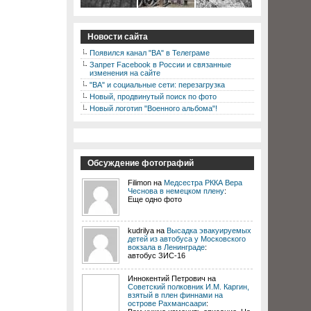
Новости сайта
Появился канал "ВА" в Телеграме
Запрет Facebook в России и связанные
изменения на сайте
"ВА" и социальные сети: перезагрузка
Новый, продвинутый поиск по фото
Новый логотип "Военного альбома"!
Обсуждение фотографий
Filimon на
Медсестра РККА Вера
Чеснова в немецком плену
:
Еще одно фото
kudrilya на
Высадка эвакуируемых
детей из автобуса у Московского
вокзала в Ленинграде
:
автобус ЗИС-16
Иннокентий Петрович на
Советский полковник И.М. Каргин,
взятый в плен финнами на
острове Рахмансаари
: