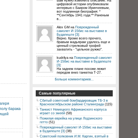
Вам нужно изменить описание. На
цифровой истории опубликовали
интервью с Баиром Иринчеевым,
вот подлинная биография: *
**Сентябрь 1941 года:** Раненым
в...
Alex GM на
Поврежденный
самолет И-15бис на выставке в
Будапеште [3]
:
Верно. Кроме всего прочего,
бравым мадьярам удалось еще и
ценный стрелковый трофей
захватить - "цельное ружжо".
kudrilya на
Поврежденный самолет
И-15бис на выставке в Будапеште
[3]
:
На заднем плане похоже лежит
передом вниз танкетка Т-27.
Больше комментариев...
Самые популярные
Сбитый советский бомбардировщик ТБ-3 в
агеря
Краснооктябрьском районе Сталинграда
(115)
полу барака
Танкист Немецкого Африканского корпуса
играет со змеёй
(58)
рищей
Пожилая еврейка на улице Лодзинского
гетто
(51)
Поврежденный самолет И-15бис на выставке
в Будапеште [3]
(38)
Советский полковник И.М. Каргин, взятый в