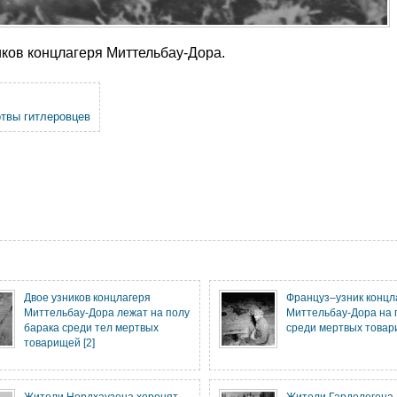
иков концлагеря Миттельбау-Дора.
твы гитлеровцев
Двое узников концлагеря
Француз–узник концл
Миттельбау-Дора лежат на полу
Миттельбау-Дора на 
барака среди тел мертвых
среди мертвых това
товарищей [2]
Жители Нордхаузена хоронят
Жители Гарделегена