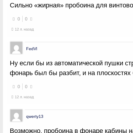
Сильно «жирная» пробоина для винтово
0
0
12 л. назад
FedVl
Ну если бы из автоматической пушки ст
фонарь был бы разбит, и на плоскостях
0
0
12 л. назад
qwerty13
Возможно, пробоина в фонаре кабины 