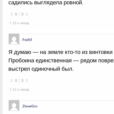
садились выглядела ровной.
0
0
15 л. назад
FedVl
Я думаю — на земле кто-то из винтовки
Пробоина единственная — рядом повреж
выстрел одиночный был.
0
0
12 л. назад
ZloveGro