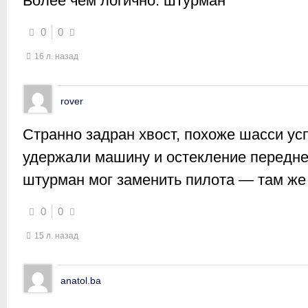
Более чем логично: штурман
0
0
16 л. назад
rover
Странно задран хвост, похоже шасси ус
удержали машину и остекление передней
штурман мог заменить пилота — там же 
0
0
15 л. назад
anatol.ba