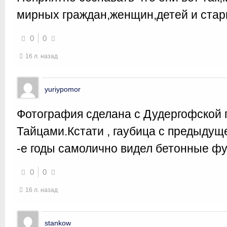
мирных граждан,женщин,детей и стари
0
0
16 л. назад
yuriypomor
Фотография сделана с Дудергофской 
Тайцами.Кстати , гаубица с предыдущ
-е годы самолично видел бетонные фу
0
0
16 л. назад
stankow