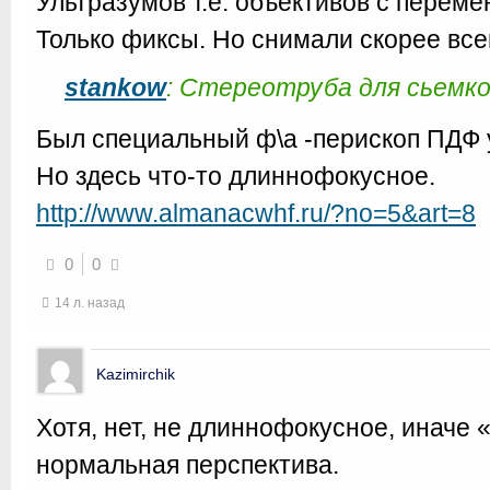
Ультразумов т.е. объективов с перем
Только фиксы. Но снимали скорее вс
stankow
: Стереотруба для сьемко
Был специальный ф\а -перископ ПДФ у
Но здесь что-то длиннофокусное.
http://www.almanacwhf.ru/?no=5&art=8
0
0
14 л. назад
Kazimirchik
Хотя, нет, не длиннофокусное, иначе 
нормальная перспектива.