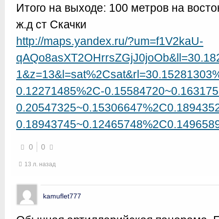
Итого на выходе: 100 метров на вост
ж.д ст Скачки
http://maps.yandex.ru/?um=f1V2kaU-
qAQo8asXT2OHrrsZGjJ0joOb&ll=30.1
1&z=13&l=sat%2Csat&rl=30.15281303
0.12271485%2C-0.15584720~0.16317
0.20547325~0.15306647%2C0.189435
0.18943745~0.12465748%2C0.149658
0
0
13 л. назад
kamuflet777