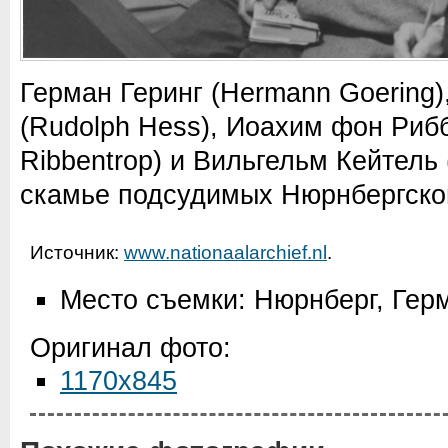
Герман Геринг (Hermann Goering)
(Rudolph Hess), Иоахим фон Риб
Ribbentrop) и Вильгельм Кейтель (
скамье подсудимых Нюрнбергског
Источник:
www.nationaalarchief.nl
.
Место съемки: Нюрнберг, Гер
Оригинал фото:
1170x845