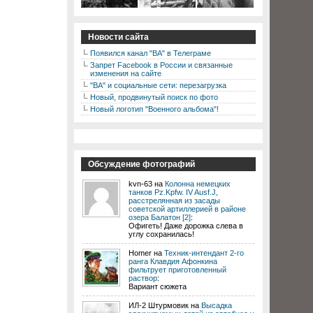
Новости сайта
Появился канал "ВА" в Телеграме
Запрет Facebook в России и связанные
изменения на сайте
"ВА" и социальные сети: перезагрузка
Новый, продвинутый поиск по фото
Новый логотип "Военного альбома"!
Обсуждение фотографий
kvn-63 на
Колонна немецких
танков Pz.Kpfw. IV Ausf.J,
расстрелянная из засады
советской артиллерией в районе
озера Балатон [2]
:
Офигеть! Даже дорожка слева в
углу сохранилась!
Homer на
Техник-интендант 2-го
ранга Клавдия Афонкина
фильтрует приготовленный
раствор
:
Вариант сюжета
ИЛ-2 Штурмовик на
Высадка