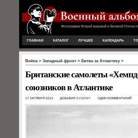
Фотографии Второй мировой и Великой Отечест
ГЛАВНАЯ
КАТАЛОГ
ЛУЧШЕЕ
КАЛЕНДАРЬ
Т
Война
>
Западный фронт
>
Битва за Атлантику
>
Британские самолеты «Хемпде
союзников в Атлантике
17 ОКТЯБРЯ 2013
ДОБАВИЛ
EVGENIY
ОДИН КОММЕНТАРИЙ