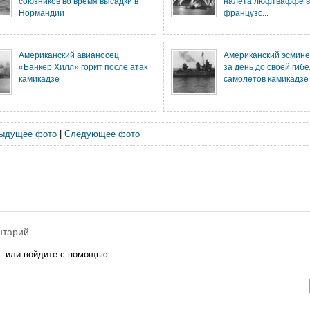
союзников во время высадки в
налета люфтваффе в
Нормандии
французс...
Американский авианосец
Американский эсмине
«Банкер Хилл» горит после атак
за день до своей гибе
камикадзе
самолетов камикадзе
ыдущее фото
|
Следующее фото
нтарий.
или войдите с помощью: