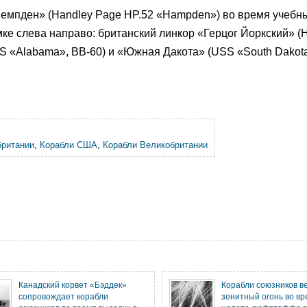
мпден» (Handley Page HP.52 «Hampden») во время учебны
мке слева направо: британский линкор «Герцог Йоркский» 
S «Alabama», BB-60) и «Южная Дакота» (USS «South Dakota
британии
,
Корабли США
,
Корабли Великобритании
Канадский корвет «Бэддек»
Корабли союзников в
сопровождает корабли
зенитный огонь во вр