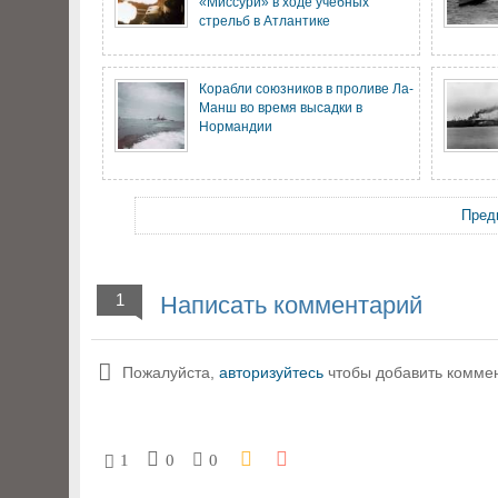
«Миссури» в ходе учебных
стрельб в Атлантике
Корабли союзников в проливе Ла-
Манш во время высадки в
Нормандии
Пред
1
Написать комментарий
Пожалуйста,
авторизуйтесь
чтобы добавить комме
1
0
0