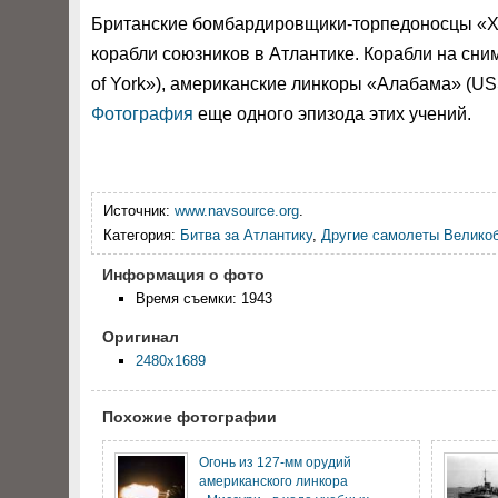
Британские бомбардировщики-торпедоносцы «Хе
корабли союзников в Атлантике. Корабли на сни
of York»), американские линкоры «Алабама» (US
Фотография
еще одного эпизода этих учений.
Источник:
www.navsource.org
.
Категория:
Битва за Атлантику
,
Другие самолеты Велико
Информация о фото
Время съемки: 1943
Оригинал
2480x1689
Похожие фотографии
Огонь из 127-мм орудий
американского линкора