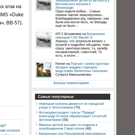
эвакуируемых детей из автобуса у
Московского вокзала в
х атак на
Ленинграде
:
Одна неделя войны... Самые
(HMS «Duke
первые партии эвакуируемых...
Бомбардировки ж/д, наверное, уже
», BB-57).
были или могли быть, но блокады
ещё не было....
ИЛ-2 Штурмовик на
Брошенные
немецкие САУ Marder II
:
Хорошо, что затронули вопрос с
пушкой и подробно обсудили, тоже
сразу заинтересовало, т.к. калибр
нехарактерный, советский. То
есть, в итоге:...
Homer на
Портрет санинструктора
батареи гвардии старшины
медслужбы Валентины Гальченко
:
Супруги Камышниковы
Больше комментариев...
Самые популярные
Немецкая колонна движется по городской
улице в Чехословакии
(70)
Фотокорреспондент газеты "Правда"
Александр Устинов обрабатывает отснятый
фотоматериал
(55)
Мирные жители выходят из подвала в
едут
освобожденном Севастополе
(48)
емя ночного
Брошенные под Прохоровкой неисправные