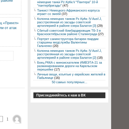
 районе
немецкие танки Pz.Kpfw.V "Пантера" 10-й
"пантербригады"
(47)
Танкист Немецкого Африканского корпуса
играет со змеёй
(37)
Колонна немецких танков Pz.Kpfw. IV Ausf.J,
расстрелянная из засады советской
ц «Прингл»
артиллерией в районе озера Балатон [3]
(29)
ли от атак
Сбитый советский бомбардировщик ТБ-3 в
Краснооктябрьском районе Сталинграда
(27)
Портрет санинструктора батареи гвардии
старшины медслужбы Валентины
Гальченко
(20)
Колонна немецких танков Pz.Kpfw. IV Ausf.J,
расстрелянная из засады советской
артиллерией в районе озера Балатон [2]
(18)
Боец РККА с миноискателем ИМВЭТА-21 за
разминированием дороги на Карельском
перешейке
(17)
Личные вещи, изъятые у еврейских жителей в
Пабьянице
(16)
50 самых популярных...
Присоединяйтесь к нам в ВК
1